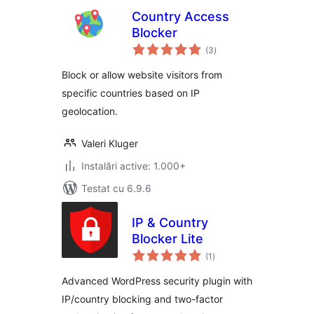
Country Access
Blocker
total
(3
)
aprecieri
Block or allow website visitors from
specific countries based on IP
geolocation.
Valeri Kluger
Instalări active: 1.000+
Testat cu 6.9.6
IP & Country
Blocker Lite
total
(1
)
aprecieri
Advanced WordPress security plugin with
IP/country blocking and two-factor