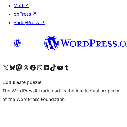
Matt
↗
bbPress
↗
BuddyPress
↗
Mergi la contul nostru X (fost Twitter)
Vizitează contul nostru Bluesky
Vizitează contul nostru Mastodon
Vizitează contul nostru Threads
Vizitează pagina noastră Facebook
Vizitează-ne pe Instagram
Vizitează-ne pe LinkedIn
Vizitează contul nostru TikTok
Vizitează canalul nostru YouTube
Vizitează contul nostru Tumblr
Codul este poezie.
The WordPress® trademark is the intellectual property
of the WordPress Foundation.