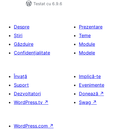
Testat cu 6.9.6
Despre
Prezentare
Știri
Teme
Găzduire
Module
Confidențialitate
Modele
Învață
Implică-te
Suport
Evenimente
Dezvoltatori
Donează
↗
WordPress.tv
↗
Swag
↗
WordPress.com
↗