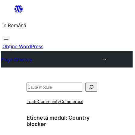
Sari
la
În Română
conținut
Obține WordPress
Plugin Directory
Caută
Toate
Community
Commercial
Etichetă modul:
Country
blocker