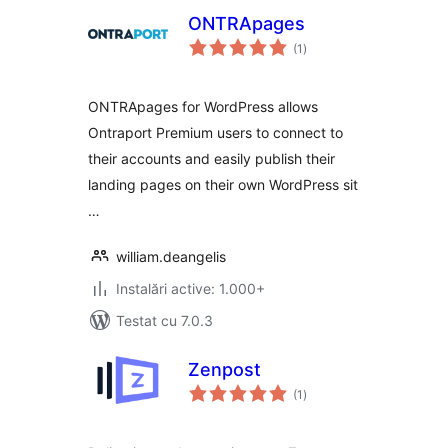
ONTRApages
total
(1
)
aprecieri
ONTRApages for WordPress allows
Ontraport Premium users to connect to
their accounts and easily publish their
landing pages on their own WordPress sit
…
william.deangelis
Instalări active: 1.000+
Testat cu 7.0.3
Zenpost
total
(1
)
aprecieri