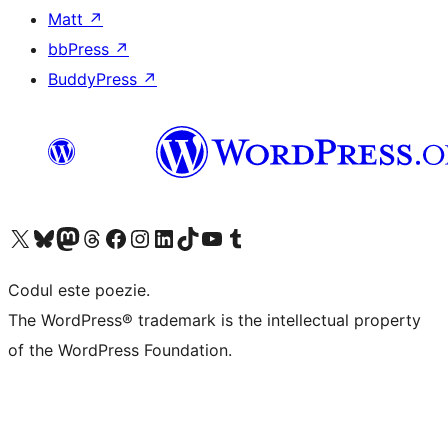
Matt
↗
bbPress
↗
BuddyPress
↗
Mergi la contul nostru X (fost Twitter)
Vizitează contul nostru Bluesky
Vizitează contul nostru Mastodon
Vizitează contul nostru Threads
Vizitează pagina noastră Facebook
Vizitează-ne pe Instagram
Vizitează-ne pe LinkedIn
Vizitează contul nostru TikTok
Vizitează canalul nostru YouTube
Vizitează contul nostru Tumblr
Codul este poezie.
The WordPress® trademark is the intellectual property
of the WordPress Foundation.