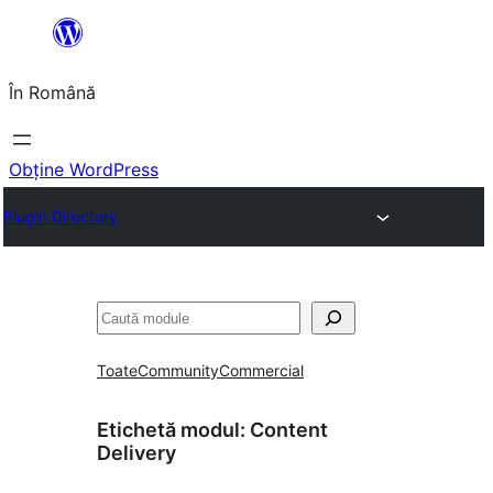
Sari
la
În Română
conținut
Obține WordPress
Plugin Directory
Caută
Toate
Community
Commercial
Etichetă modul:
Content
Delivery