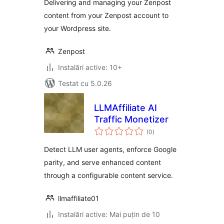
Delivering and managing your Zenpost
content from your Zenpost account to
your Wordpress site.
Zenpost
Instalări active: 10+
Testat cu 5.0.26
LLMAffiliate AI
Traffic Monetizer
total
(0
)
aprecieri
Detect LLM user agents, enforce Google
parity, and serve enhanced content
through a configurable content service.
llmaffiliate01
Instalări active: Mai puțin de 10