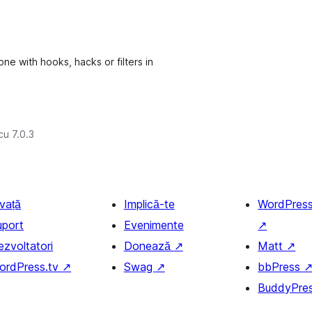
one with hooks, hacks or filters in
cu 7.0.3
nvață
Implică-te
WordPres
uport
Evenimente
↗
ezvoltatori
Donează
↗
Matt
↗
ordPress.tv
↗
Swag
↗
bbPress
BuddyPre