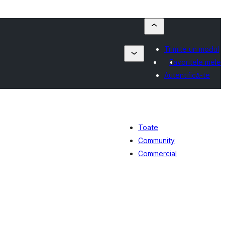
Trimite un modul
Favoritele mele
Autentifică-te
Toate
Community
Commercial