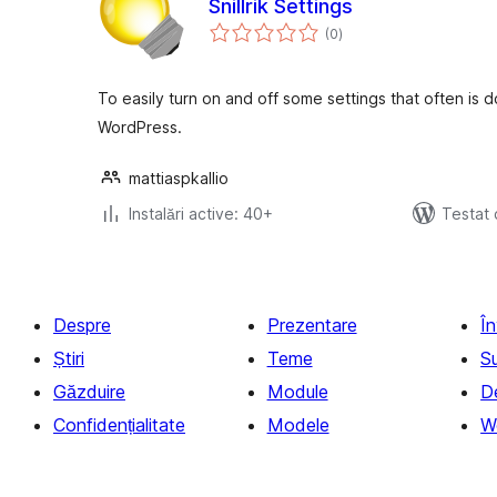
Snillrik Settings
total
(0
)
aprecieri
To easily turn on and off some settings that often is d
WordPress.
mattiaspkallio
Instalări active: 40+
Testat 
Despre
Prezentare
Î
Știri
Teme
S
Găzduire
Module
D
Confidențialitate
Modele
W