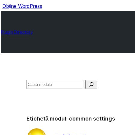
Obține WordPress
Plugin Directory
Caută
Etichetă modul:
common settings