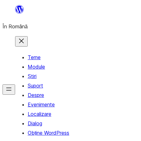
Sari
la
În Română
conținut
Teme
Module
Știri
Suport
Despre
Evenimente
Localizare
Dialog
Obține WordPress