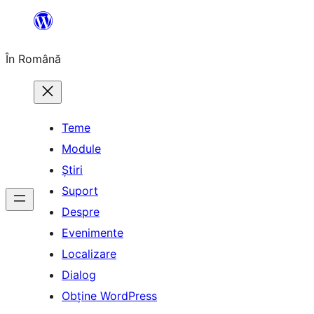
Sari
la
În Română
conținut
Teme
Module
Știri
Suport
Despre
Evenimente
Localizare
Dialog
Obține WordPress