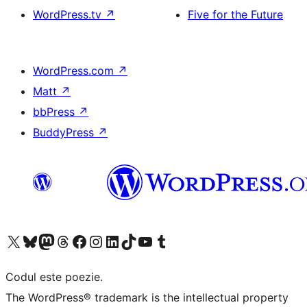
WordPress.tv
↗
Five for the Future
WordPress.com
↗
Matt
↗
bbPress
↗
BuddyPress
↗
Mergi la contul nostru X (fost Twitter)
Vizitează contul nostru Bluesky
Vizitează contul nostru Mastodon
Vizitează contul nostru Threads
Vizitează pagina noastră Facebook
Vizitează-ne pe Instagram
Vizitează-ne pe LinkedIn
Vizitează contul nostru TikTok
Vizitează canalul nostru YouTube
Vizitează contul nostru Tumblr
Codul este poezie.
The WordPress® trademark is the intellectual property