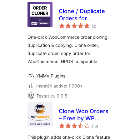
Clone / Duplicate
Orders for
total
WooCommerce
(2
)
aprecieri
One-click WooCommerce order cloning,
duplication & copying. Clone order,
duplicate order, copy order for
WooCommerce. HPOS compatible.
YMMV Plugins
Instalări active: 1.000+
Testat cu 6.9.5
Clone Woo Orders
– Free by WP
total
Masters
(16
)
aprecieri
This plugin adds one-click Clone feature