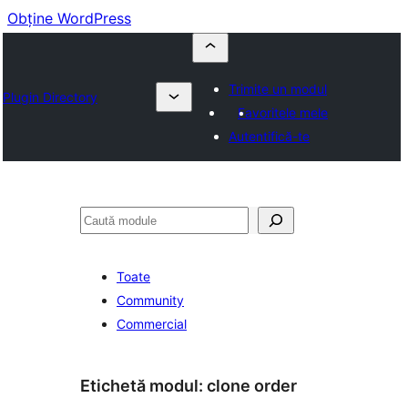
Obține WordPress
Trimite un modul
Plugin Directory
Favoritele mele
Autentifică-te
Caută
Toate
Community
Commercial
Etichetă modul:
clone order