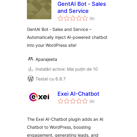
GentAI Bot ‑ Sales
and Service
total
(0
)
aprecieri
GentAI Bot ‑ Sales and Service –
Automatically inject AI-powered chatbot
into your WordPress site!
Aparajeeta
Instalări active: Mai puțin de 10
Testat cu 6.8.7
Exei AI-Chatbot
total
(0
)
aprecieri
The Exei AI-Chatbot plugin adds an AI
Chatbot to WordPress, boosting
engagement, generating leads, and