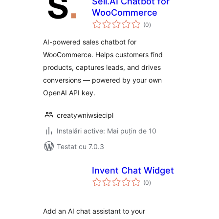
Sell.AI Chatbot for
WooCommerce
total
(0
)
aprecieri
AI-powered sales chatbot for
WooCommerce. Helps customers find
products, captures leads, and drives
conversions — powered by your own
OpenAI API key.
creatywniwsiecipl
Instalări active: Mai puțin de 10
Testat cu 7.0.3
Invent Chat Widget
total
(0
)
aprecieri
Add an AI chat assistant to your