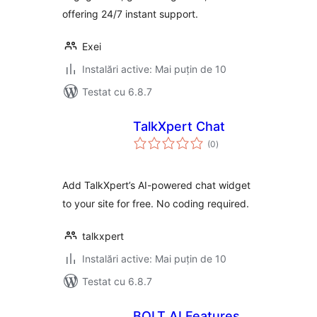
offering 24/7 instant support.
Exei
Instalări active: Mai puțin de 10
Testat cu 6.8.7
TalkXpert Chat
total
(0
)
aprecieri
Add TalkXpert’s AI-powered chat widget
to your site for free. No coding required.
talkxpert
Instalări active: Mai puțin de 10
Testat cu 6.8.7
BOLT AI Features