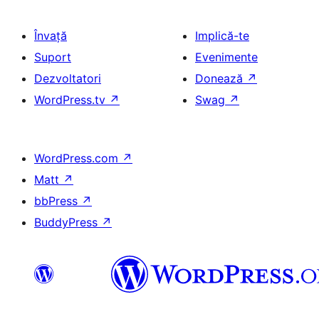
Învață
Implică-te
Suport
Evenimente
Dezvoltatori
Donează
↗
WordPress.tv
↗
Swag
↗
WordPress.com
↗
Matt
↗
bbPress
↗
BuddyPress
↗