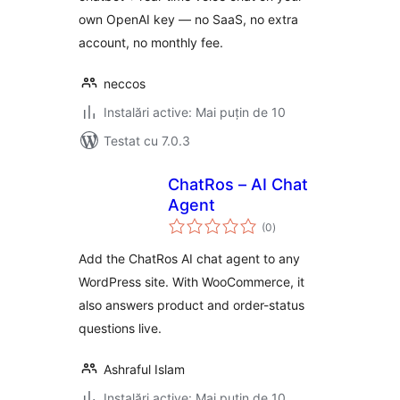
own OpenAI key — no SaaS, no extra
account, no monthly fee.
neccos
Instalări active: Mai puțin de 10
Testat cu 7.0.3
ChatRos – AI Chat
Agent
total
(0
)
aprecieri
Add the ChatRos AI chat agent to any
WordPress site. With WooCommerce, it
also answers product and order-status
questions live.
Ashraful Islam
Instalări active: Mai puțin de 10