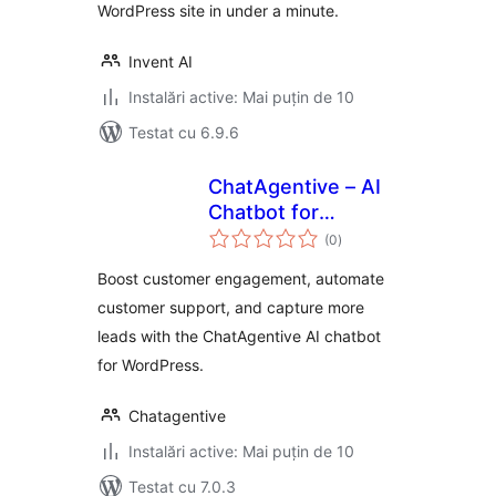
WordPress site in under a minute.
Invent AI
Instalări active: Mai puțin de 10
Testat cu 6.9.6
ChatAgentive – AI
Chatbot for
total
Customer Support
(0
)
aprecieri
& Lead Generation
Boost customer engagement, automate
customer support, and capture more
leads with the ChatAgentive AI chatbot
for WordPress.
Chatagentive
Instalări active: Mai puțin de 10
Testat cu 7.0.3