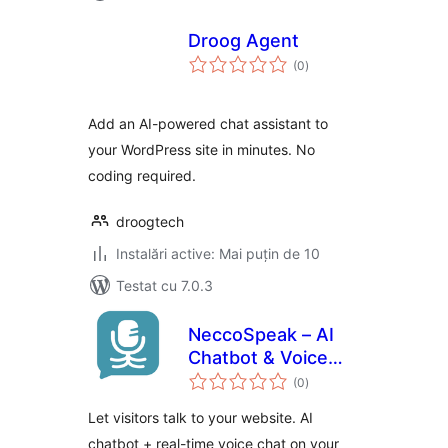
Droog Agent
total
(0
)
aprecieri
Add an AI-powered chat assistant to
your WordPress site in minutes. No
coding required.
droogtech
Instalări active: Mai puțin de 10
Testat cu 7.0.3
NeccoSpeak – AI
Chatbot & Voice
total
Chat
(0
)
aprecieri
Let visitors talk to your website. AI
chatbot + real-time voice chat on your