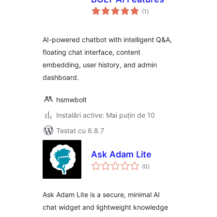
total
(1
)
aprecieri
AI-powered chatbot with intelligent Q&A,
floating chat interface, content
embedding, user history, and admin
dashboard.
hsmwbolt
Instalări active: Mai puțin de 10
Testat cu 6.8.7
Ask Adam Lite
total
(0
)
aprecieri
Ask Adam Lite is a secure, minimal AI
chat widget and lightweight knowledge