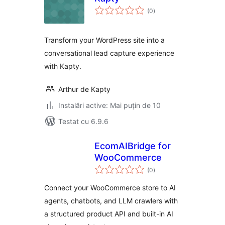
total
(0
)
aprecieri
Transform your WordPress site into a
conversational lead capture experience
with Kapty.
Arthur de Kapty
Instalări active: Mai puțin de 10
Testat cu 6.9.6
EcomAIBridge for
WooCommerce
total
(0
)
aprecieri
Connect your WooCommerce store to AI
agents, chatbots, and LLM crawlers with
a structured product API and built-in AI