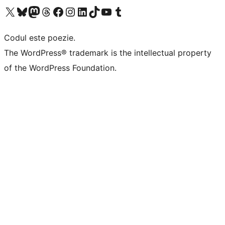
Mergi la contul nostru X (fost Twitter)
Vizitează contul nostru Bluesky
Vizitează contul nostru Mastodon
Vizitează contul nostru Threads
Vizitează pagina noastră Facebook
Vizitează-ne pe Instagram
Vizitează-ne pe LinkedIn
Vizitează contul nostru TikTok
Vizitează canalul nostru YouTube
Vizitează contul nostru Tumblr
Codul este poezie.
The WordPress® trademark is the intellectual property
of the WordPress Foundation.