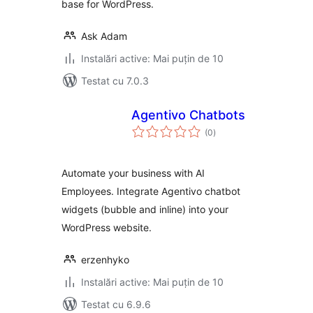
base for WordPress.
Ask Adam
Instalări active: Mai puțin de 10
Testat cu 7.0.3
Agentivo Chatbots
total
(0
)
aprecieri
Automate your business with AI
Employees. Integrate Agentivo chatbot
widgets (bubble and inline) into your
WordPress website.
erzenhyko
Instalări active: Mai puțin de 10
Testat cu 6.9.6