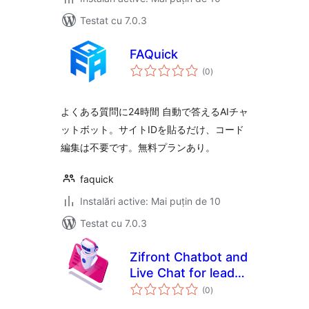
Testat cu 7.0.3
FAQuick
total
(0
)
aprecieri
よくある質問に24時間 自動で答えるAIチャ
ットボット。サイトIDを貼るだけ、コード
編集は不要です。無料プランあり。
faquick
Instalări active: Mai puțin de 10
Testat cu 7.0.3
Zifront Chatbot and
Live Chat for lead
total
generation and
(0
)
aprecieri
customer success