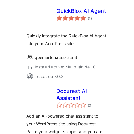
QuickBlox AI Agent
total
(1
)
aprecieri
Quickly integrate the QuickBlox AI Agent
into your WordPress site.
qbsmartchatassistant
Instalări active: Mai puțin de 10
Testat cu 7.0.3
Docurest AI
Assistant
total
(0
)
aprecieri
Add an AI-powered chat assistant to
your WordPress site using Docurest.
Paste your widget snippet and you are