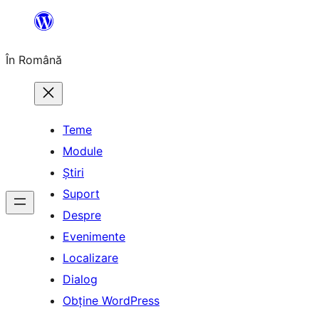
Sari
la
În Română
conținut
Teme
Module
Știri
Suport
Despre
Evenimente
Localizare
Dialog
Obține WordPress