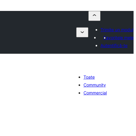
Trimite un modul
Favoritele mele
Autentifică-te
Toate
Community
Commercial