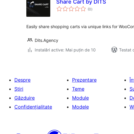
Share Cart by DITS
total
(0
)
aprecieri
Easily share shopping carts via unique links for WooC
Dits.Agency
Instalări active: Mai puțin de 10
Testat 
Despre
Prezentare
Î
Știri
Teme
S
Găzduire
Module
D
Confidențialitate
Modele
W