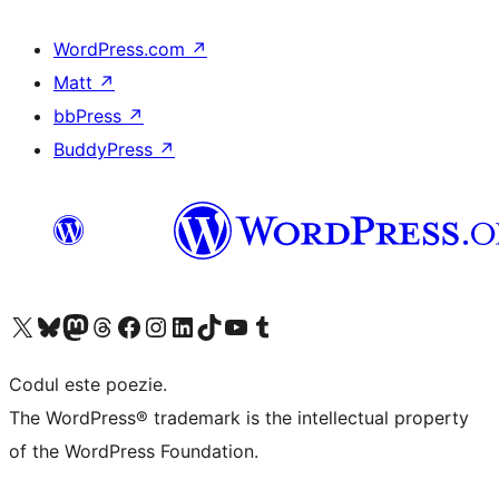
WordPress.com
↗
Matt
↗
bbPress
↗
BuddyPress
↗
Mergi la contul nostru X (fost Twitter)
Vizitează contul nostru Bluesky
Vizitează contul nostru Mastodon
Vizitează contul nostru Threads
Vizitează pagina noastră Facebook
Vizitează-ne pe Instagram
Vizitează-ne pe LinkedIn
Vizitează contul nostru TikTok
Vizitează canalul nostru YouTube
Vizitează contul nostru Tumblr
Codul este poezie.
The WordPress® trademark is the intellectual property
of the WordPress Foundation.