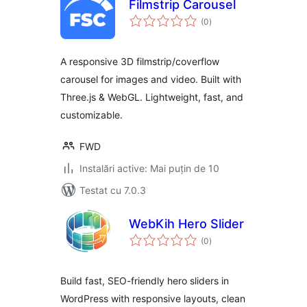
Filmstrip Carousel
total
(0
)
aprecieri
A responsive 3D filmstrip/coverflow
carousel for images and video. Built with
Three.js & WebGL. Lightweight, fast, and
customizable.
FWD
Instalări active: Mai puțin de 10
Testat cu 7.0.3
WebKih Hero Slider
total
(0
)
aprecieri
Build fast, SEO-friendly hero sliders in
WordPress with responsive layouts, clean