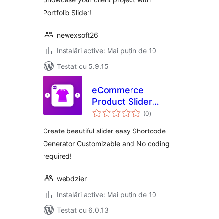
Portfolio Slider!
newexsoft26
Instalări active: Mai puțin de 10
Testat cu 5.9.15
eCommerce
Product Slider
total
Gallery
(0
)
aprecieri
Create beautiful slider easy Shortcode
Generator Customizable and No coding
required!
webdzier
Instalări active: Mai puțin de 10
Testat cu 6.0.13