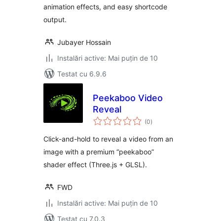
animation effects, and easy shortcode
output.
Jubayer Hossain
Instalări active: Mai puțin de 10
Testat cu 6.9.6
Peekaboo Video
Reveal
total
(0
)
aprecieri
Click-and-hold to reveal a video from an
image with a premium “peekaboo”
shader effect (Three.js + GLSL).
FWD
Instalări active: Mai puțin de 10
Testat cu 7.0.3