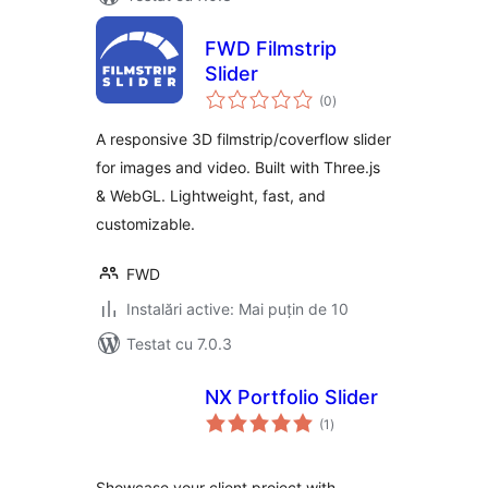
FWD Filmstrip
Slider
total
(0
)
aprecieri
A responsive 3D filmstrip/coverflow slider
for images and video. Built with Three.js
& WebGL. Lightweight, fast, and
customizable.
FWD
Instalări active: Mai puțin de 10
Testat cu 7.0.3
NX Portfolio Slider
total
(1
)
aprecieri
Showcase your client project with