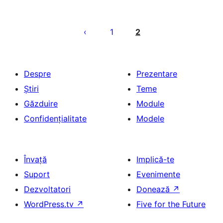
Paginație
articole
1
2
Despre
Prezentare
Știri
Teme
Găzduire
Module
Confidențialitate
Modele
Învață
Implică-te
Suport
Evenimente
Dezvoltatori
Donează
↗
WordPress.tv
↗
Five for the Future