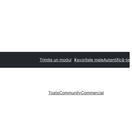
Trimite un modul
Favoritele mele
Autentifică-te
Toate
Community
Commercial