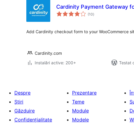
Cardinity Payment Gateway 
total
(10
)
aprecieri
Add Cardinity checkout form to your WooCommerce sit
Cardinity.com
Instalări active: 200+
Testat 
Despre
Prezentare
Î
Știri
Teme
S
Găzduire
Module
D
Confidențialitate
Modele
W