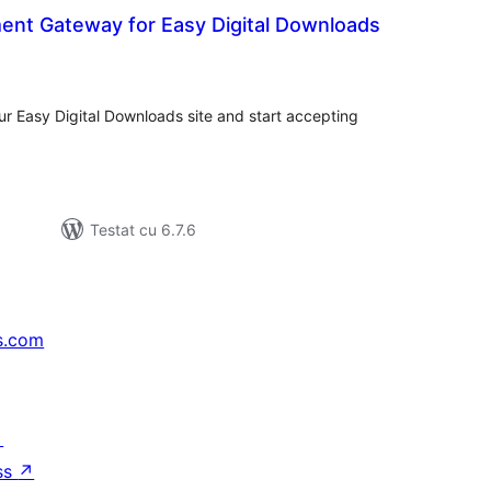
ent Gateway for Easy Digital Downloads
tal
recieri
r Easy Digital Downloads site and start accepting
Testat cu 6.7.6
s.com
↗
ss
↗