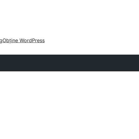
g
Obține WordPress