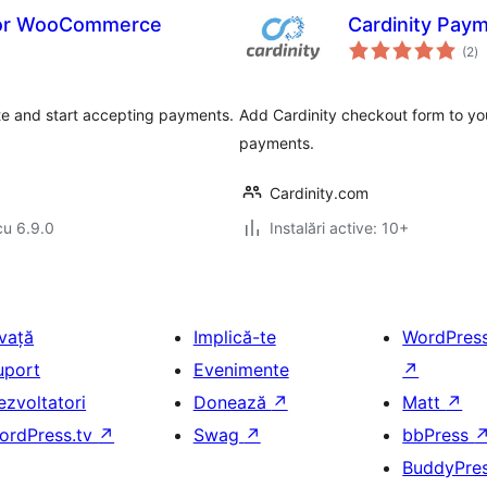
for WooCommerce
Cardinity Paym
to
(2
)
ap
e and start accepting payments.
Add Cardinity checkout form to you
payments.
Cardinity.com
cu 6.9.0
Instalări active: 10+
nvață
Implică-te
WordPres
uport
Evenimente
↗
ezvoltatori
Donează
↗
Matt
↗
ordPress.tv
↗
Swag
↗
bbPress
BuddyPre