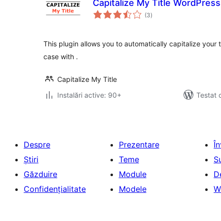
Capitalize My Title WordPress
total
(3
)
aprecieri
This plugin allows you to automatically capitalize your 
case with .
Capitalize My Title
Instalări active: 90+
Testat 
Despre
Prezentare
Î
Știri
Teme
S
Găzduire
Module
D
Confidențialitate
Modele
W