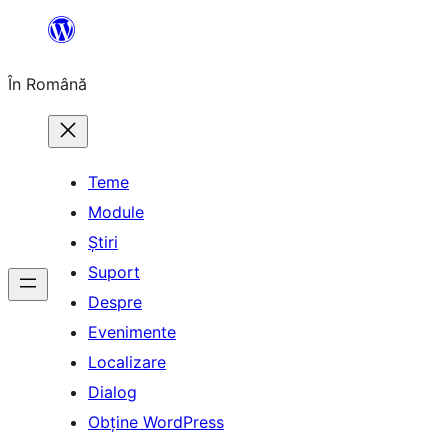
Sari
la
În Română
conținut
Teme
Module
Știri
Suport
Despre
Evenimente
Localizare
Dialog
Obține WordPress