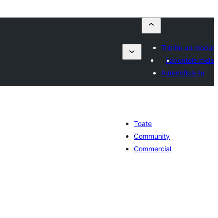
Trimite un modul
Favoritele mele
Autentifică-te
Toate
Community
Commercial