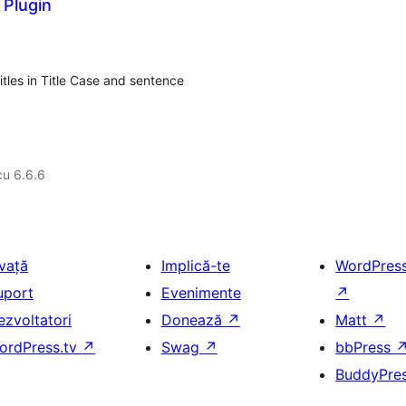
 Plugin
titles in Title Case and sentence
cu 6.6.6
nvață
Implică-te
WordPres
uport
Evenimente
↗
ezvoltatori
Donează
↗
Matt
↗
ordPress.tv
↗
Swag
↗
bbPress
BuddyPre