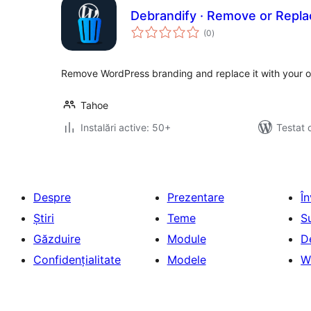
Debrandify · Remove or Repl
total
(0
)
aprecieri
Remove WordPress branding and replace it with your o
Tahoe
Instalări active: 50+
Testat 
Despre
Prezentare
Î
Știri
Teme
S
Găzduire
Module
D
Confidențialitate
Modele
W