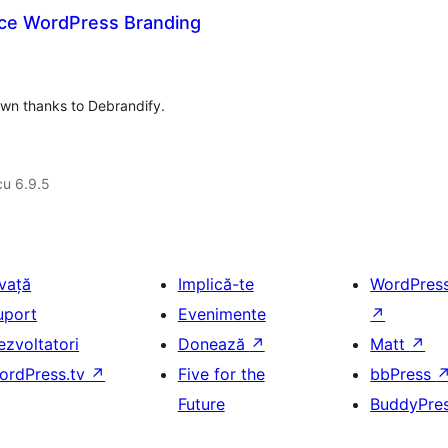
ace WordPress Branding
wn thanks to Debrandify.
cu 6.9.5
nvață
Implică-te
WordPres
uport
Evenimente
↗
ezvoltatori
Donează
↗
Matt
↗
ordPress.tv
↗
Five for the
bbPress
Future
BuddyPre