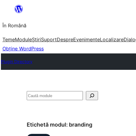
Sari
la
În Română
conținut
Teme
Module
Știri
Suport
Despre
Evenimente
Localizare
Dialo
Obține WordPress
Plugin Directory
Caută
Etichetă modul:
branding