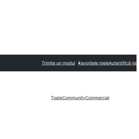
Trimite un modul
Favoritele mele
Autentifică-te
Toate
Community
Commercial