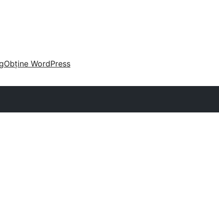
g
Obține WordPress