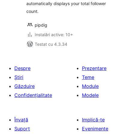
automatically displays your total follower
count.
pipdig
Instalări active: 10+
Testat cu 4.3.34
Despre
Prezentare
Știri
Teme
Găzduire
Module
Confidențialitate
Modele
Învață
Implică-te
Suport
Evenimente