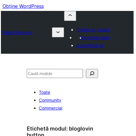
Obține WordPress
Trimite un modul
Plugin Directory
Favoritele mele
Autentifică-te
Caută
Toate
Community
Commercial
Etichetă modul:
bloglovin
button