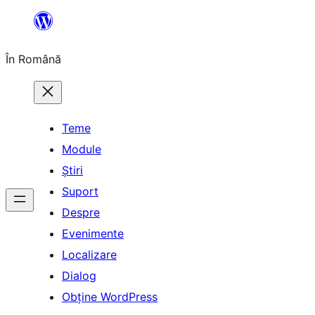
Sari
la
În Română
conținut
Teme
Module
Știri
Suport
Despre
Evenimente
Localizare
Dialog
Obține WordPress