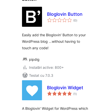
Bloglovin Button
total
(0
)
aprecieri
Easily add the Bloglovin' Button to your
WordPress blog …without having to
touch any code!
pipdig
Instalări active: 800+
Testat cu 7.0.3
Bloglovin Widget
total
(1
)
aprecieri
A Bloglovin' Widget for WordPress which