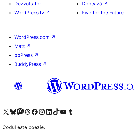
Dezvoltatori
Donează
↗
WordPress.tv
↗
Five for the Future
WordPress.com
↗
Matt
↗
bbPress
↗
BuddyPress
↗
Mergi la contul nostru X (fost Twitter)
Vizitează contul nostru Bluesky
Vizitează contul nostru Mastodon
Vizitează contul nostru Threads
Vizitează pagina noastră Facebook
Vizitează-ne pe Instagram
Vizitează-ne pe LinkedIn
Vizitează contul nostru TikTok
Vizitează canalul nostru YouTube
Vizitează contul nostru Tumblr
Codul este poezie.