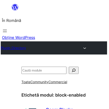
Sari
la
În Română
conținut
Obține WordPress
Plugin Directory
Caută
Toate
Community
Commercial
Etichetă modul:
block-enabled