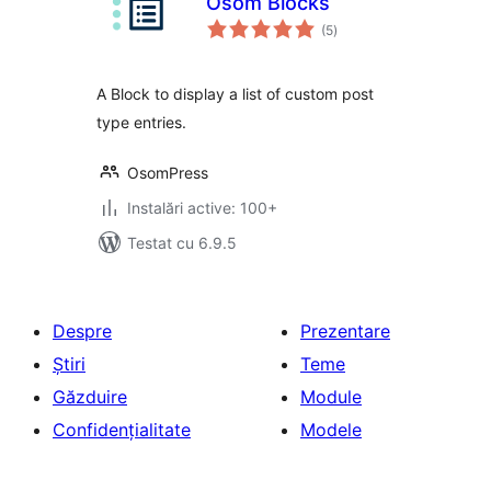
Osom Blocks
total
(5
)
aprecieri
A Block to display a list of custom post
type entries.
OsomPress
Instalări active: 100+
Testat cu 6.9.5
Despre
Prezentare
Știri
Teme
Găzduire
Module
Confidențialitate
Modele