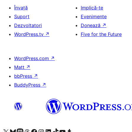
Învață
Implică-te
Suport
Evenimente
Dezvoltatori
Donează
↗
WordPress.tv
↗
Five for the Future
WordPress.com
↗
Matt
↗
bbPress
↗
BuddyPress
↗
Mergi la contul nostru X (fost Twitter)
Vizitează contul nostru Bluesky
Vizitează contul nostru Mastodon
Vizitează contul nostru Threads
Vizitează pagina noastră Facebook
Vizitează-ne pe Instagram
Vizitează-ne pe LinkedIn
Vizitează contul nostru TikTok
Vizitează canalul nostru YouTube
Vizitează contul nostru Tumblr