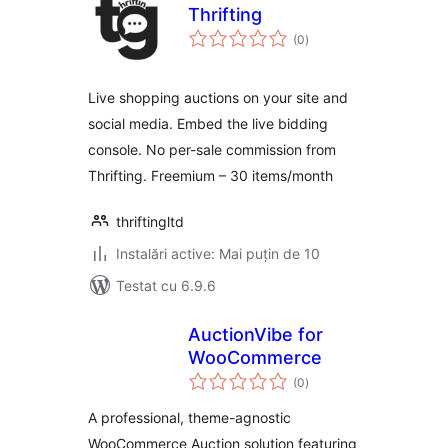
Thrifting
total
(0
)
aprecieri
Live shopping auctions on your site and
social media. Embed the live bidding
console. No per-sale commission from
Thrifting. Freemium – 30 items/month
thriftingltd
Instalări active: Mai puțin de 10
Testat cu 6.9.6
AuctionVibe for
WooCommerce
total
(0
)
aprecieri
A professional, theme-agnostic
WooCommerce Auction solution featuring