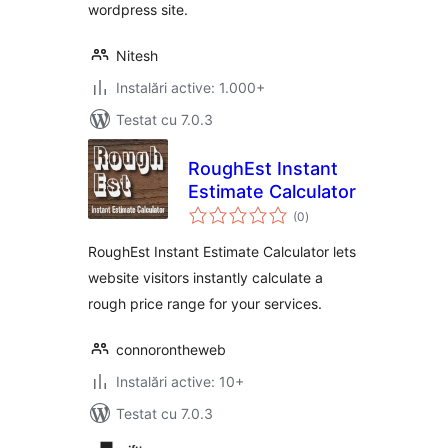
wordpress site.
Nitesh
Instalări active: 1.000+
Testat cu 7.0.3
RoughEst Instant
Estimate Calculator
total
(0
)
aprecieri
RoughEst Instant Estimate Calculator lets
website visitors instantly calculate a
rough price range for your services.
connorontheweb
Instalări active: 10+
Testat cu 7.0.3