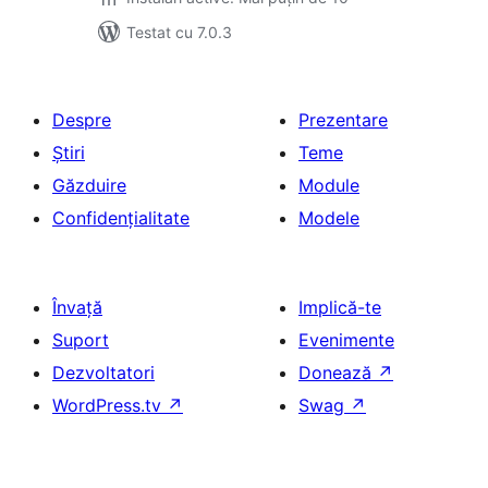
Testat cu 7.0.3
Despre
Prezentare
Știri
Teme
Găzduire
Module
Confidențialitate
Modele
Învață
Implică-te
Suport
Evenimente
Dezvoltatori
Donează
↗
WordPress.tv
↗
Swag
↗