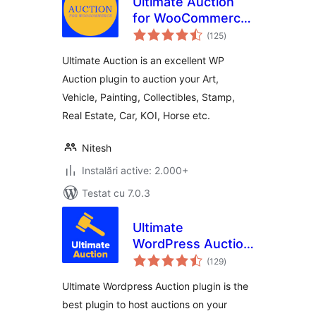
Ultimate Auction
for WooCommerce
total
– Excellent WP
(125
)
aprecieri
Auction Plugin
Ultimate Auction is an excellent WP
Auction plugin to auction your Art,
Vehicle, Painting, Collectibles, Stamp,
Real Estate, Car, KOI, Horse etc.
Nitesh
Instalări active: 2.000+
Testat cu 7.0.3
Ultimate
WordPress Auction
total
Plugin
(129
)
aprecieri
Ultimate Wordpress Auction plugin is the
best plugin to host auctions on your