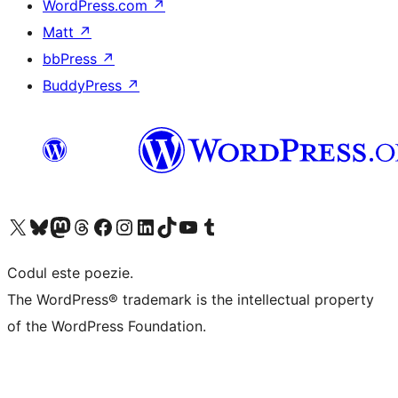
WordPress.com
↗
Matt
↗
bbPress
↗
BuddyPress
↗
Mergi la contul nostru X (fost Twitter)
Vizitează contul nostru Bluesky
Vizitează contul nostru Mastodon
Vizitează contul nostru Threads
Vizitează pagina noastră Facebook
Vizitează-ne pe Instagram
Vizitează-ne pe LinkedIn
Vizitează contul nostru TikTok
Vizitează canalul nostru YouTube
Vizitează contul nostru Tumblr
Codul este poezie.
The WordPress® trademark is the intellectual property
of the WordPress Foundation.