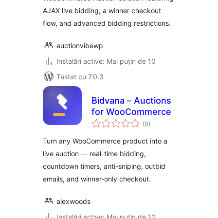
AJAX live bidding, a winner checkout
flow, and advanced bidding restrictions.
auctionvibewp
Instalări active: Mai puțin de 10
Testat cu 7.0.3
Bidvana – Auctions
for WooCommerce
total
(0
)
aprecieri
Turn any WooCommerce product into a
live auction — real-time bidding,
countdown timers, anti-sniping, outbid
emails, and winner-only checkout.
alexwoods
Instalări active: Mai puțin de 10