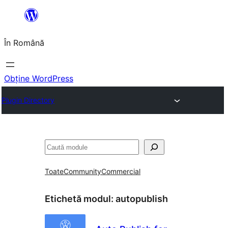
Sari
la
În Română
conținut
Obține WordPress
Plugin Directory
Caută
Toate
Community
Commercial
Etichetă modul:
autopublish