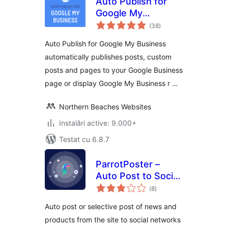
Auto Publish for
Google My
total
Business
(38
)
aprecieri
Auto Publish for Google My Business
automatically publishes posts, custom
posts and pages to your Google Business
page or display Google My Business r …
Northern Beaches Websites
Instalări active: 9.000+
Testat cu 6.8.7
ParrotPoster –
Auto Post to Social
total
Media
(8
)
aprecieri
Auto post or selective post of news and
products from the site to social networks