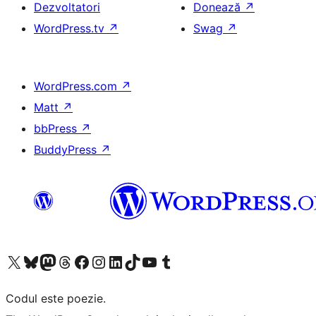
Dezvoltatori
Donează
↗
WordPress.tv
↗
Swag
↗
WordPress.com
↗
Matt
↗
bbPress
↗
BuddyPress
↗
Mergi la contul nostru X (fost Twitter)
Vizitează contul nostru Bluesky
Vizitează contul nostru Mastodon
Vizitează contul nostru Threads
Vizitează pagina noastră Facebook
Vizitează-ne pe Instagram
Vizitează-ne pe LinkedIn
Vizitează contul nostru TikTok
Vizitează canalul nostru YouTube
Vizitează contul nostru Tumblr
Codul este poezie.