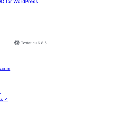
OD for WordPress
tal
recieri
Testat cu 6.8.6
s.com
↗
ss
↗