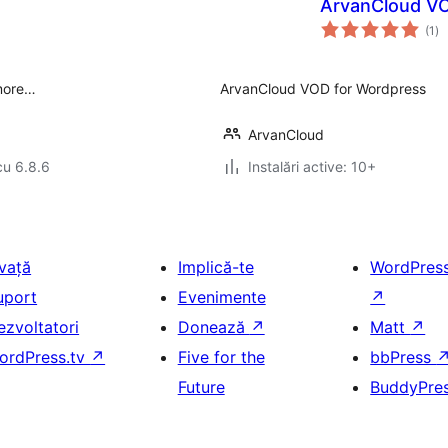
ArvanCloud V
to
(1
)
ap
 more…
ArvanCloud VOD for Wordpress
ArvanCloud
cu 6.8.6
Instalări active: 10+
nvață
Implică-te
WordPres
uport
Evenimente
↗
ezvoltatori
Donează
↗
Matt
↗
ordPress.tv
↗
Five for the
bbPress
Future
BuddyPre