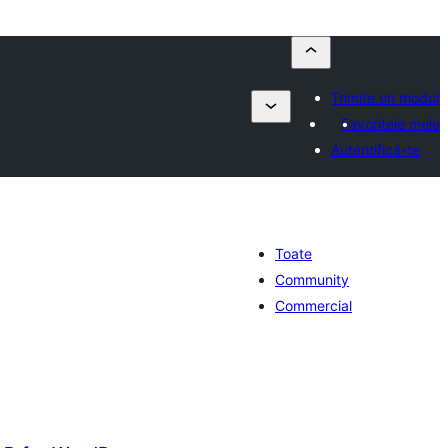
Trimite un modul
Favoritele mele
Autentifică-te
Toate
Community
Commercial