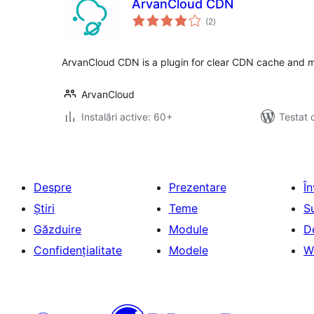
ArvanCloud CDN
total
(2
)
aprecieri
ArvanCloud CDN is a plugin for clear CDN cache and
ArvanCloud
Instalări active: 60+
Testat 
Despre
Prezentare
Î
Știri
Teme
S
Găzduire
Module
D
Confidențialitate
Modele
W