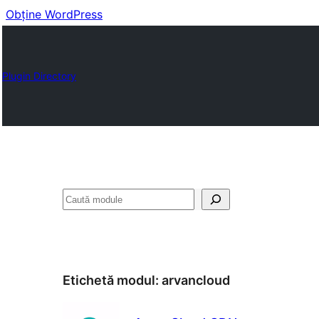
Obține WordPress
Plugin Directory
Caută
Etichetă modul:
arvancloud