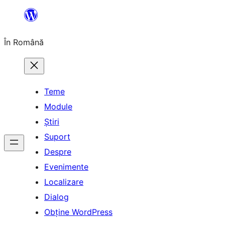
Sari
la
În Română
conținut
Teme
Module
Știri
Suport
Despre
Evenimente
Localizare
Dialog
Obține WordPress