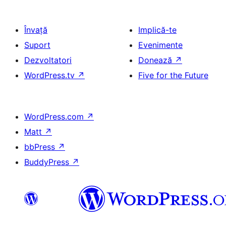
Învață
Implică-te
Suport
Evenimente
Dezvoltatori
Donează
↗
WordPress.tv
↗
Five for the Future
WordPress.com
↗
Matt
↗
bbPress
↗
BuddyPress
↗