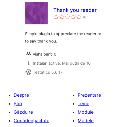
Thank you reader
total
(0
)
aprecieri
Simple plugin to appreciate the reader or
to say thank you.
vishalparit10
Instalări active: Mai puțin de 10
Testat cu 5.6.17
Despre
Prezentare
Știri
Teme
Găzduire
Module
Confidențialitate
Modele