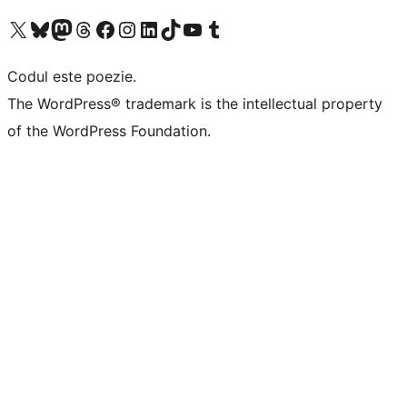
Mergi la contul nostru X (fost Twitter)
Vizitează contul nostru Bluesky
Vizitează contul nostru Mastodon
Vizitează contul nostru Threads
Vizitează pagina noastră Facebook
Vizitează-ne pe Instagram
Vizitează-ne pe LinkedIn
Vizitează contul nostru TikTok
Vizitează canalul nostru YouTube
Vizitează contul nostru Tumblr
Codul este poezie.
The WordPress® trademark is the intellectual property
of the WordPress Foundation.