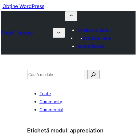
Obține WordPress
Trimite un modul
Plugin Directory
Favoritele mele
Autentifică-te
Caută
Toate
Community
Commercial
Etichetă modul:
appreciation