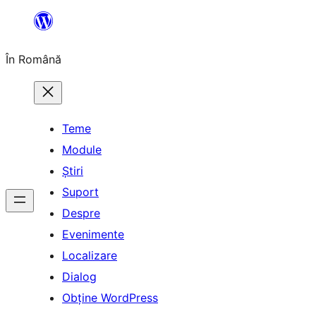
Sari
la
În Română
conținut
Teme
Module
Știri
Suport
Despre
Evenimente
Localizare
Dialog
Obține WordPress