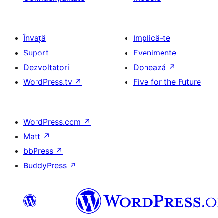
Învață
Implică-te
Suport
Evenimente
Dezvoltatori
Donează
↗
WordPress.tv
↗
Five for the Future
WordPress.com
↗
Matt
↗
bbPress
↗
BuddyPress
↗