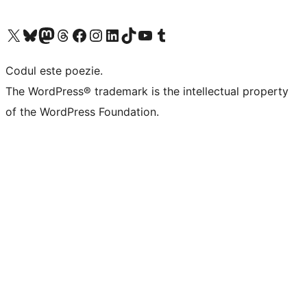
Mergi la contul nostru X (fost Twitter)
Vizitează contul nostru Bluesky
Vizitează contul nostru Mastodon
Vizitează contul nostru Threads
Vizitează pagina noastră Facebook
Vizitează-ne pe Instagram
Vizitează-ne pe LinkedIn
Vizitează contul nostru TikTok
Vizitează canalul nostru YouTube
Vizitează contul nostru Tumblr
Codul este poezie.
The WordPress® trademark is the intellectual property
of the WordPress Foundation.