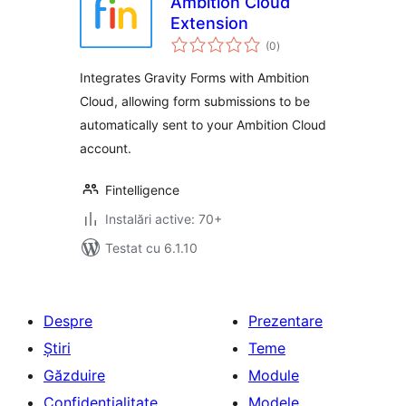
Ambition Cloud
Extension
total
(0
)
aprecieri
Integrates Gravity Forms with Ambition
Cloud, allowing form submissions to be
automatically sent to your Ambition Cloud
account.
Fintelligence
Instalări active: 70+
Testat cu 6.1.10
Despre
Prezentare
Știri
Teme
Găzduire
Module
Confidențialitate
Modele