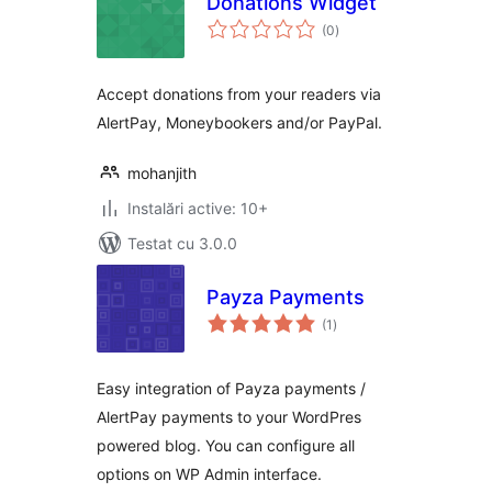
Donations Widget
total
(0
)
aprecieri
Accept donations from your readers via
AlertPay, Moneybookers and/or PayPal.
mohanjith
Instalări active: 10+
Testat cu 3.0.0
Payza Payments
total
(1
)
aprecieri
Easy integration of Payza payments /
AlertPay payments to your WordPres
powered blog. You can configure all
options on WP Admin interface.