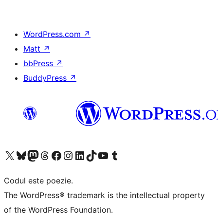
WordPress.com
↗
Matt
↗
bbPress
↗
BuddyPress
↗
Mergi la contul nostru X (fost Twitter)
Vizitează contul nostru Bluesky
Vizitează contul nostru Mastodon
Vizitează contul nostru Threads
Vizitează pagina noastră Facebook
Vizitează-ne pe Instagram
Vizitează-ne pe LinkedIn
Vizitează contul nostru TikTok
Vizitează canalul nostru YouTube
Vizitează contul nostru Tumblr
Codul este poezie.
The WordPress® trademark is the intellectual property
of the WordPress Foundation.