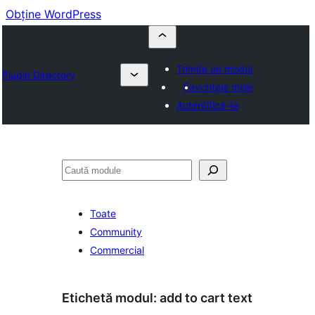
Obține WordPress
Trimite un modul
Plugin Directory
Favoritele mele
Autentifică-te
Caută
Toate
Community
Commercial
Etichetă modul:
add to cart text