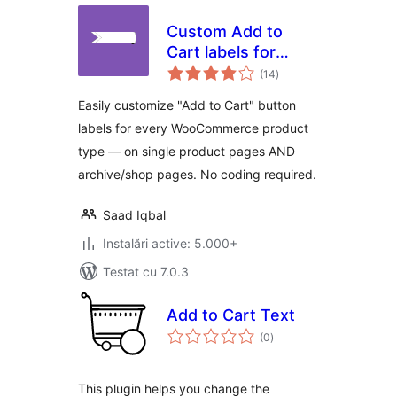
Custom Add to
Cart labels for
total
WooCommerce
(14
)
aprecieri
Easily customize "Add to Cart" button
labels for every WooCommerce product
type — on single product pages AND
archive/shop pages. No coding required.
Saad Iqbal
Instalări active: 5.000+
Testat cu 7.0.3
Add to Cart Text
total
(0
)
aprecieri
This plugin helps you change the