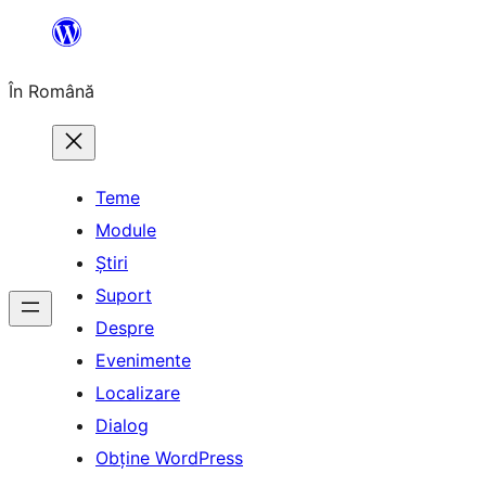
Sari
la
În Română
conținut
Teme
Module
Știri
Suport
Despre
Evenimente
Localizare
Dialog
Obține WordPress