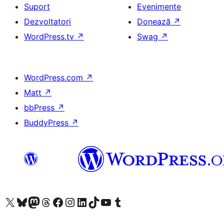
Suport
Evenimente
Dezvoltatori
Donează
↗
WordPress.tv
↗
Swag
↗
WordPress.com
↗
Matt
↗
bbPress
↗
BuddyPress
↗
Mergi la contul nostru X (fost Twitter)
Vizitează contul nostru Bluesky
Vizitează contul nostru Mastodon
Vizitează contul nostru Threads
Vizitează pagina noastră Facebook
Vizitează-ne pe Instagram
Vizitează-ne pe LinkedIn
Vizitează contul nostru TikTok
Vizitează canalul nostru YouTube
Vizitează contul nostru Tumblr