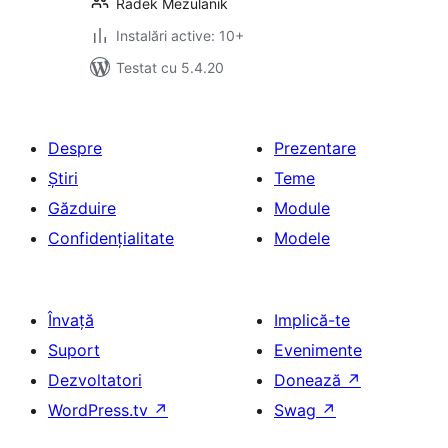
Radek Mezulanik
Instalări active: 10+
Testat cu 5.4.20
Despre
Prezentare
Știri
Teme
Găzduire
Module
Confidențialitate
Modele
Învață
Implică-te
Suport
Evenimente
Dezvoltatori
Donează
↗
WordPress.tv
↗
Swag
↗