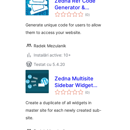
Zedna Ref Code
Generator &
total
Access Gate
(0
)
aprecieri
Generate unique code for users to allow
them to access your website.
Radek Mezulanik
Instalări active: 10+
Testat cu 5.4.20
Zedna Multisite
Sidebar Widget
total
Duplicator
(0
)
aprecieri
Create a duplicate of all widgets in
master site for each newly created sub-
site.