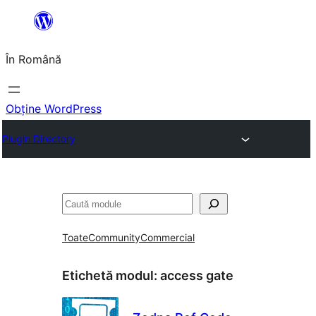
Sari
la
În Română
conținut
Obține WordPress
Plugin Directory
Caută
Toate
Community
Commercial
Etichetă modul:
access gate