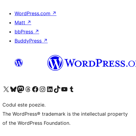
WordPress.com
↗
Matt
↗
bbPress
↗
BuddyPress
↗
Mergi la contul nostru X (fost Twitter)
Vizitează contul nostru Bluesky
Vizitează contul nostru Mastodon
Vizitează contul nostru Threads
Vizitează pagina noastră Facebook
Vizitează-ne pe Instagram
Vizitează-ne pe LinkedIn
Vizitează contul nostru TikTok
Vizitează canalul nostru YouTube
Vizitează contul nostru Tumblr
Codul este poezie.
The WordPress® trademark is the intellectual property
of the WordPress Foundation.