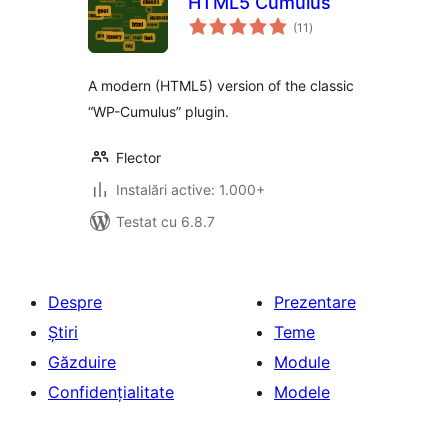
HTML5 Cumulus
total
(11
)
aprecieri
A modern (HTML5) version of the classic
“WP-Cumulus” plugin.
Flector
Instalări active: 1.000+
Testat cu 6.8.7
Despre
Prezentare
Știri
Teme
Găzduire
Module
Confidențialitate
Modele