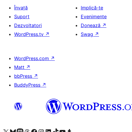
Învață
Implică-te
Suport
Evenimente
Dezvoltatori
Donează
↗
WordPress.tv
↗
Swag
↗
WordPress.com
↗
Matt
↗
bbPress
↗
BuddyPress
↗
Mergi la contul nostru X (fost Twitter)
Vizitează contul nostru Bluesky
Vizitează contul nostru Mastodon
Vizitează contul nostru Threads
Vizitează pagina noastră Facebook
Vizitează-ne pe Instagram
Vizitează-ne pe LinkedIn
Vizitează contul nostru TikTok
Vizitează canalul nostru YouTube
Vizitează contul nostru Tumblr