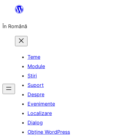
Sari
la
În Română
conținut
Teme
Module
Știri
Suport
Despre
Evenimente
Localizare
Dialog
Obține WordPress