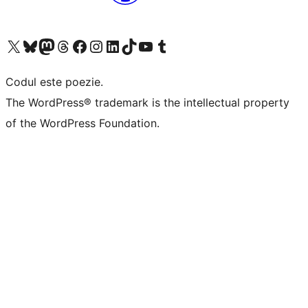
Mergi la contul nostru X (fost Twitter)
Vizitează contul nostru Bluesky
Vizitează contul nostru Mastodon
Vizitează contul nostru Threads
Vizitează pagina noastră Facebook
Vizitează-ne pe Instagram
Vizitează-ne pe LinkedIn
Vizitează contul nostru TikTok
Vizitează canalul nostru YouTube
Vizitează contul nostru Tumblr
Codul este poezie.
The WordPress® trademark is the intellectual property
of the WordPress Foundation.