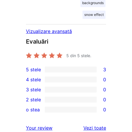
backgrounds
snow effect
Vizualizare avansată
Evaluări
5
din 5 stele.
5 stele
3
3
4 stele
0
5
0
3 stele
0
–
4
0
2 stele
0
recenzii
–
3
0
(stele)
o stea
0
recenzii
–
2
0
(stele)
recenzii
–
1
recenziile
Your review
Vezi toate
(stele)
recenzii
–