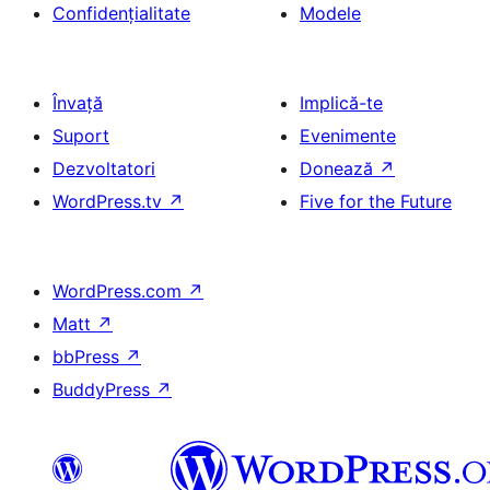
Confidențialitate
Modele
Învață
Implică-te
Suport
Evenimente
Dezvoltatori
Donează
↗
WordPress.tv
↗
Five for the Future
WordPress.com
↗
Matt
↗
bbPress
↗
BuddyPress
↗