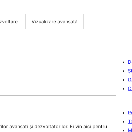
zvoltare
Vizualizare avansată
D
Șt
G
C
P
T
lor avansați și dezvoltatorilor. Ei vin aici pentru
M