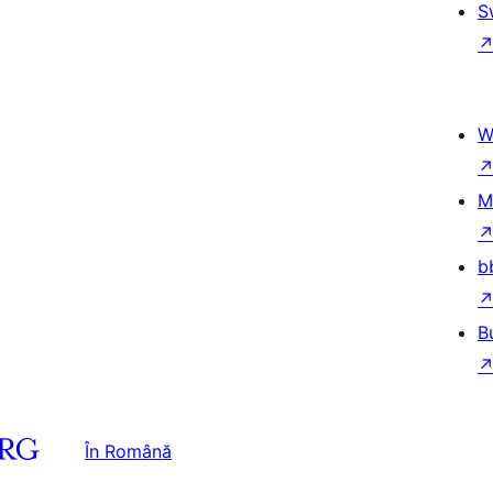
S
W
M
b
B
În Română