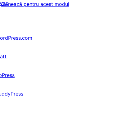
wag
Donează pentru acest modul
↗
ordPress.com
↗
att
↗
bPress
↗
uddyPress
↗