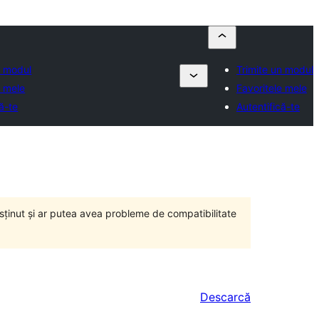
n modul
Trimite un modul
e mele
Favoritele mele
ă-te
Autentifică-te
susținut și ar putea avea probleme de compatibilitate
Descarcă