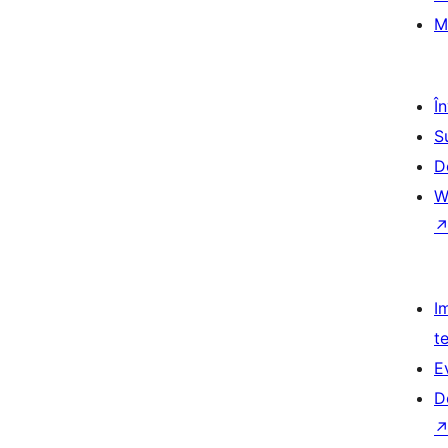
M
Î
S
D
W
I
t
E
D