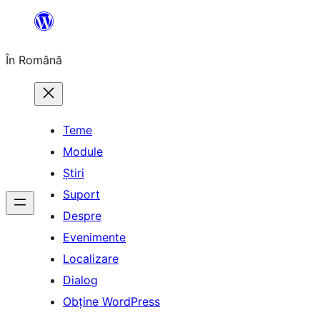
Sari
la
În Română
conținut
Teme
Module
Știri
Suport
Despre
Evenimente
Localizare
Dialog
Obține WordPress