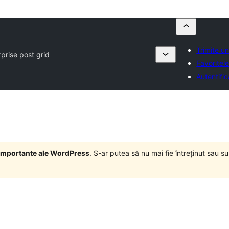
Trimite u
prise post grid
Favoritel
Autentific
i importante ale WordPress
. S-ar putea să nu mai fie întreținut sau 