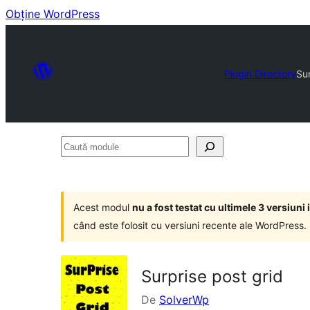
Obține WordPress
Plugin Directory
Sur
Caută
module
Acest modul
nu a fost testat cu ultimele 3 versiun
când este folosit cu versiuni recente ale WordPress.
Surprise post grid
De
SolverWp