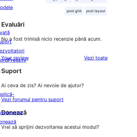
odele
post grid
post layout
Evaluări
nvață
Nu a fost trimisă nicio recenzie până acum.
uport
ezvoltatori
recenziile
Your review
Vezi toate
ordPress.tv
↗
Suport
Ai ceva de zis? Ai nevoie de ajutor?
mplică-
Vezi forumul pentru suport
e
Donează
venimente
onează
Vrei să sprijini dezvoltarea acestui modul?
↗