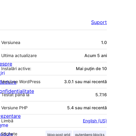
Suport
Meta
Versiunea
1.0
Ultima actualizare
Acum
5 ani
espre
Instalări active:
Mai puțin de 10
iri
ăzduire
Versiune WordPress
3.0.1 sau mai recentă
onfidențialitate
Testat până la
5.7.16
Versiune PHP
5.4 sau mai recentă
rezentare
Limbă
English (US)
eme
odule
Etichete
blog post grid
gutenberg blocks