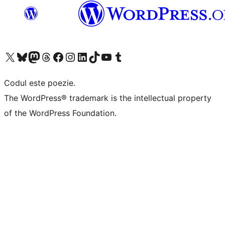
Mergi la contul nostru X (fost Twitter)
Vizitează contul nostru Bluesky
Vizitează contul nostru Mastodon
Vizitează contul nostru Threads
Vizitează pagina noastră Facebook
Vizitează-ne pe Instagram
Vizitează-ne pe LinkedIn
Vizitează contul nostru TikTok
Vizitează canalul nostru YouTube
Vizitează contul nostru Tumblr
Codul este poezie.
The WordPress® trademark is the intellectual property
of the WordPress Foundation.