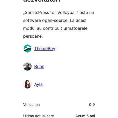
„SportsPress for Volleyball” este un
software open-source. La acest
modul au contribuit următoarele
persoane.
Contributori
ThemeBoy
Brian
Ayla
Meta
Versiunea
0.9
Ultima actualizare
Acum
6 ani