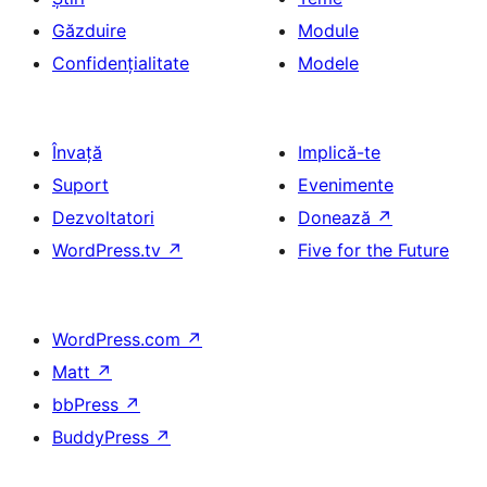
Găzduire
Module
Confidențialitate
Modele
Învață
Implică-te
Suport
Evenimente
Dezvoltatori
Donează
↗
WordPress.tv
↗
Five for the Future
WordPress.com
↗
Matt
↗
bbPress
↗
BuddyPress
↗