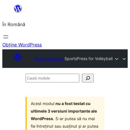
Sari
la
În Română
conținut
Obține WordPress
Plugin Directory
SportsPress for Volleyball
Caută
module
Acest modul
nu a fost testat cu
ultimele 3 versiuni importante ale
WordPress
. S-ar putea să nu mai
fie întreținut sau susținut și ar putea