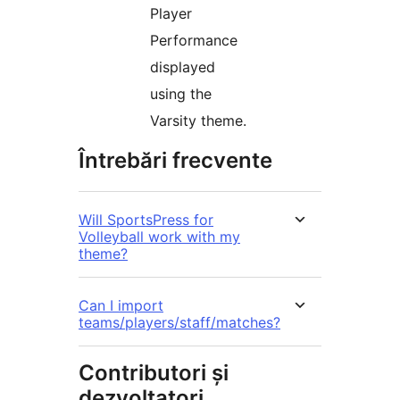
Player
Performance
displayed
using the
Varsity theme.
Întrebări frecvente
Will SportsPress for
Volleyball work with my
theme?
Can I import
teams/players/staff/matches?
Contributori și
dezvoltatori