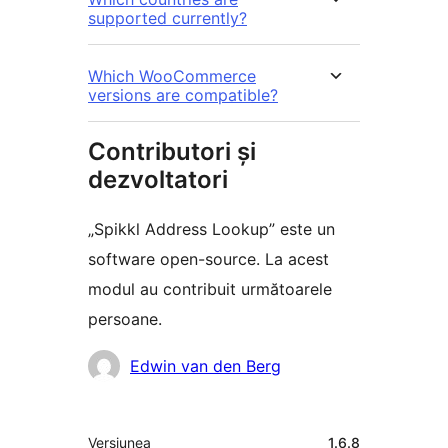
supported currently?
Which WooCommerce
versions are compatible?
Contributori și
dezvoltatori
„Spikkl Address Lookup” este un
software open-source. La acest
modul au contribuit următoarele
persoane.
Contributori
Edwin van den Berg
Meta
Versiunea
1.6.8