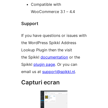
Compatible with
WooCommerce 3.1 – 4.4
Support
If you have questions or issues with
the WordPress Spikkl Address
Lookup Plugin then the visit
the Spikkl
documentation
or the
Spikkl
plugin page
. Or you can
email us at
support@spikkl.nl
.
Capturi ecran