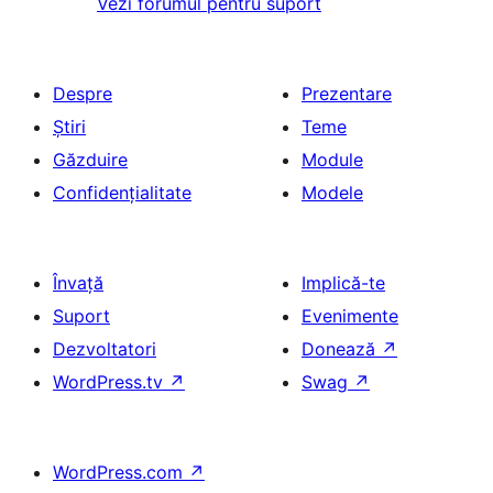
Vezi forumul pentru suport
Despre
Prezentare
Știri
Teme
Găzduire
Module
Confidențialitate
Modele
Învață
Implică-te
Suport
Evenimente
Dezvoltatori
Donează
↗
WordPress.tv
↗
Swag
↗
WordPress.com
↗