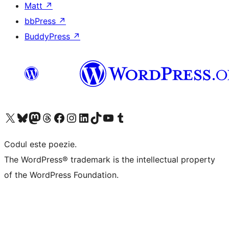
Matt
↗
bbPress
↗
BuddyPress
↗
Mergi la contul nostru X (fost Twitter)
Vizitează contul nostru Bluesky
Vizitează contul nostru Mastodon
Vizitează contul nostru Threads
Vizitează pagina noastră Facebook
Vizitează-ne pe Instagram
Vizitează-ne pe LinkedIn
Vizitează contul nostru TikTok
Vizitează canalul nostru YouTube
Vizitează contul nostru Tumblr
Codul este poezie.
The WordPress® trademark is the intellectual property
of the WordPress Foundation.