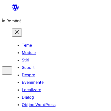
Sari
la
În Română
conținut
Teme
Module
Știri
Suport
Despre
Evenimente
Localizare
Dialog
Obține WordPress