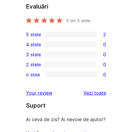
Evaluări
5
din 5 stele.
5 stele
2
2
4 stele
0
5
0
3 stele
0
–
4
0
2 stele
0
recenzii
–
3
0
(stele)
o stea
0
recenzii
–
2
0
(stele)
recenzii
–
1
recenziile
Your review
Vezi toate
(stele)
recenzii
–
(stele)
Suport
recenzii
(stele)
Ai ceva de zis? Ai nevoie de ajutor?