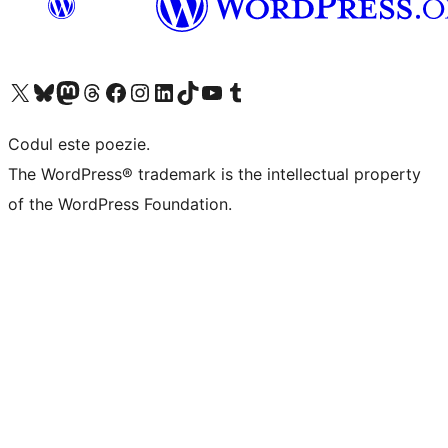
Mergi la contul nostru X (fost Twitter)
Vizitează contul nostru Bluesky
Vizitează contul nostru Mastodon
Vizitează contul nostru Threads
Vizitează pagina noastră Facebook
Vizitează-ne pe Instagram
Vizitează-ne pe LinkedIn
Vizitează contul nostru TikTok
Vizitează canalul nostru YouTube
Vizitează contul nostru Tumblr
Codul este poezie.
The WordPress® trademark is the intellectual property
of the WordPress Foundation.