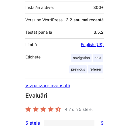
Instalări active:
300+
Versiune WordPress
3.2 sau mai recentă
Testat până la
3.5.2
Limbă
English (US)
Etichete
navigation
next
previous
referrer
Vizualizare avansată
Evaluări
4.7
din 5 stele.
5 stele
9
9