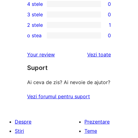
4 stele
0
5
0
3 stele
0
–
4
0
2 stele
1
recenzii
–
3
1
(stele)
o stea
0
recenzii
–
2
0
(stele)
recenzii
–
1
recenziile
Your review
Vezi toate
(stele)
recenzie
–
(stele)
Suport
recenzii
(stele)
Ai ceva de zis? Ai nevoie de ajutor?
Vezi forumul pentru suport
Despre
Prezentare
Știri
Teme