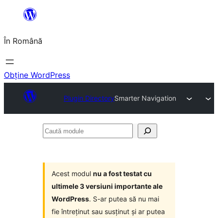
Sari
la
În Română
conținut
Obține WordPress
Plugin Directory
Smarter Navigation
Caută
module
Acest modul
nu a fost testat cu
ultimele 3 versiuni importante ale
WordPress
. S-ar putea să nu mai
fie întreținut sau susținut și ar putea