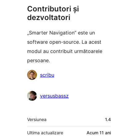
Contributori și
dezvoltatori
„Smarter Navigation” este un
software open-source. La acest
modul au contribuit următoarele
persoane.
Contributori
scribu
versusbassz
Meta
Versiunea
1.4
Ultima actualizare
Acum
11 ani