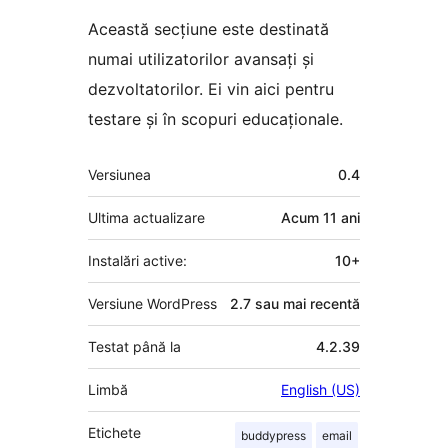
Această secțiune este destinată
numai utilizatorilor avansați și
dezvoltatorilor. Ei vin aici pentru
testare și în scopuri educaționale.
Meta
Versiunea
0.4
Ultima actualizare
Acum
11 ani
Instalări active:
10+
Versiune WordPress
2.7 sau mai recentă
Testat până la
4.2.39
Limbă
English (US)
Etichete
buddypress
email