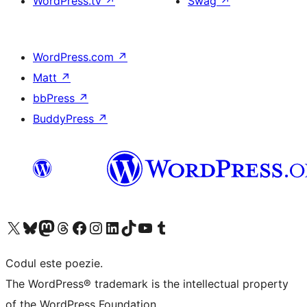
WordPress.tv
↗
Swag
↗
WordPress.com
↗
Matt
↗
bbPress
↗
BuddyPress
↗
Mergi la contul nostru X (fost Twitter)
Vizitează contul nostru Bluesky
Vizitează contul nostru Mastodon
Vizitează contul nostru Threads
Vizitează pagina noastră Facebook
Vizitează-ne pe Instagram
Vizitează-ne pe LinkedIn
Vizitează contul nostru TikTok
Vizitează canalul nostru YouTube
Vizitează contul nostru Tumblr
Codul este poezie.
The WordPress® trademark is the intellectual property
of the WordPress Foundation.