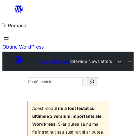
Sari
la
În Română
conținut
Obține WordPress
Plugin Directory
Sitewide Newsletters
Caută
module
Acest modul
nu a fost testat cu
ultimele 3 versiuni importante ale
WordPress
. S-ar putea să nu mai
fie întreținut sau susținut și ar putea