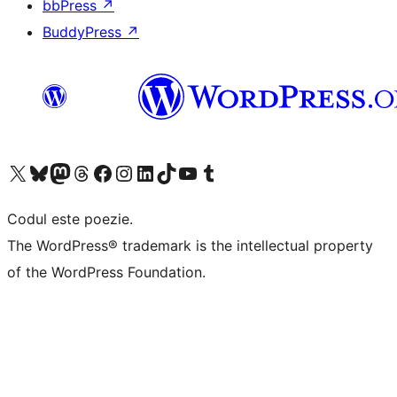
bbPress
↗
BuddyPress
↗
Mergi la contul nostru X (fost Twitter)
Vizitează contul nostru Bluesky
Vizitează contul nostru Mastodon
Vizitează contul nostru Threads
Vizitează pagina noastră Facebook
Vizitează-ne pe Instagram
Vizitează-ne pe LinkedIn
Vizitează contul nostru TikTok
Vizitează canalul nostru YouTube
Vizitează contul nostru Tumblr
Codul este poezie.
The WordPress® trademark is the intellectual property
of the WordPress Foundation.