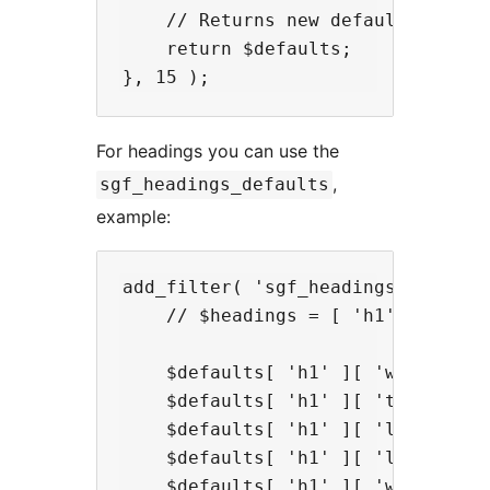
    // Returns new defaults

    return $defaults;

For headings you can use the
,
sgf_headings_defaults
example:
add_filter( 'sgf_headings_defaults
    // $headings = [ 'h1', ... 'h6
    $defaults[ 'h1' ][ 'wt' ] = '
    $defaults[ 'h1' ][ 'tt' ] = 'n
    $defaults[ 'h1' ][ 'lh' ] = 1.
    $defaults[ 'h1' ][ 'ls' ] = 0;
    $defaults[ 'h1' ][ 'ws' ] = 0;