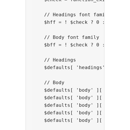
    // Headings font family

    $hff = ! $check ? 0 : sgf_get_
    // Body font family

    $bff = ! $check ? 0 : sgf_get_
    // Headings

    $defaults[ 'headings' ][ 'ff' 
    // Body

    $defaults[ 'body' ][ 'ff' ] = 
    $defaults[ 'body' ][ 'wt' ] = 
    $defaults[ 'body' ][ 'lh' ] = 
    $defaults[ 'body' ][ 'ls' ] = 
    $defaults[ 'body' ][ 'ws' ] = 