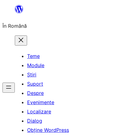
Sari
la
În Română
conținut
Teme
Module
Știri
Suport
Despre
Evenimente
Localizare
Dialog
Obține WordPress