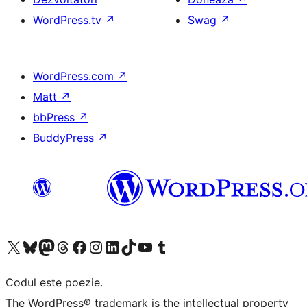
WordPress.tv
↗
Swag
↗
WordPress.com
↗
Matt
↗
bbPress
↗
BuddyPress
↗
Mergi la contul nostru X (fost Twitter)
Vizitează contul nostru Bluesky
Vizitează contul nostru Mastodon
Vizitează contul nostru Threads
Vizitează pagina noastră Facebook
Vizitează-ne pe Instagram
Vizitează-ne pe LinkedIn
Vizitează contul nostru TikTok
Vizitează canalul nostru YouTube
Vizitează contul nostru Tumblr
Codul este poezie.
The WordPress® trademark is the intellectual property