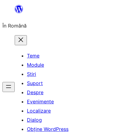
Sari
la
În Română
conținut
Teme
Module
Știri
Suport
Despre
Evenimente
Localizare
Dialog
Obține WordPress