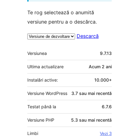
Te rog selectează o anumită
versiune pentru a o descărca.
Descarcă
Meta
Versiunea
9.7.13
Ultima actualizare
Acum
2 ani
Instalări active:
10.000+
Versiune WordPress
3.7 sau mai recentă
Testat până la
6.7.6
Versiune PHP
5.3 sau mai recentă
Limbi
Vezi 3