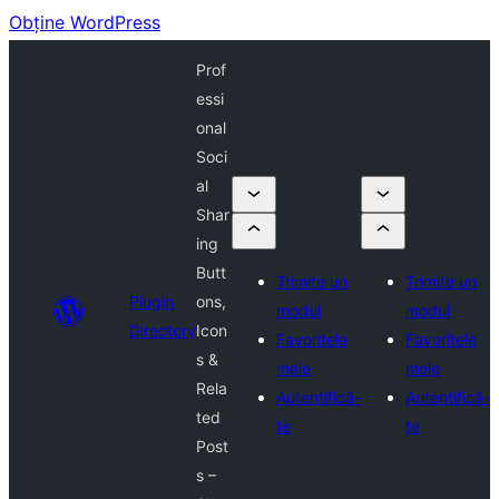
Obține WordPress
Prof
essi
onal
Soci
al
Shar
ing
Butt
Trimite un
Trimite un
Plugin
ons,
modul
modul
Directory
Icon
Favoritele
Favoritele
s &
mele
mele
Rela
Autentifică-
Autentifică-
ted
te
te
Post
s –