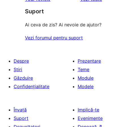
recenzii
de
–
(stele)
recenzii
Suport
de
(stele)
recenzii
Ai ceva de zis? Ai nevoie de ajutor?
(stele)
Vezi forumul pentru suport
Despre
Prezentare
Știri
Teme
Găzduire
Module
Confidențialitate
Modele
Învață
Implică-te
Suport
Evenimente
Dezvoltatori
Donează
↗