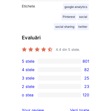
Etichete
google analytics
Pinterest
social
social sharing
twitter
Evaluări
4.4
din 5 stele.
5 stele
801
801
4 stele
82
5
82
3 stele
25
–
4
25
2 stele
23
de
–
3
23
recenzii
o stea
120
de
–
2
120
(stele)
recenzii
de
–
1
recenziile
(stele)
Your review
Vezi toate