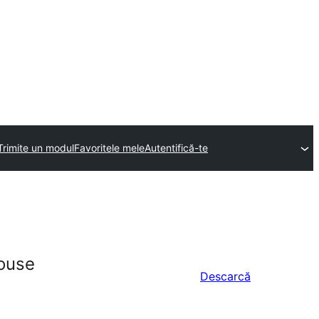
Trimite un modul
Favoritele mele
Autentifică-te
house
Descarcă