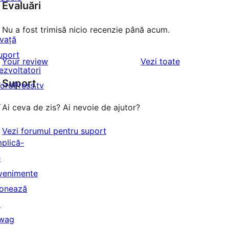
Evaluări
Nu a fost trimisă nicio recenzie până acum.
nvață
uport
recenziile
Your review
Vezi toate
ezvoltatori
Suport
ordPress.tv
↗
Ai ceva de zis? Ai nevoie de ajutor?
Vezi forumul pentru suport
mplică-
e
venimente
onează
↗
wag