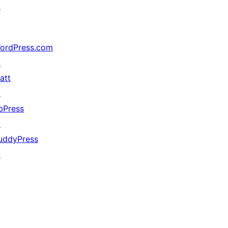
↗
ordPress.com
↗
att
↗
bPress
↗
uddyPress
↗