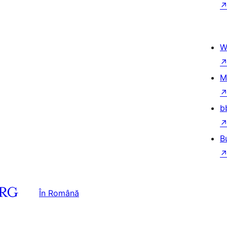
W
M
b
B
În Română