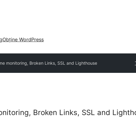
g
Obține WordPress
me monitoring, Broken Links, SSL and Lighthouse
itoring, Broken Links, SSL and Light