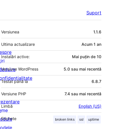
Suport
Meta
Versiunea
1.1.6
Ultima actualizare
Acum
1 an
espre
Instalări active:
Mai puțin de 10
iri
ăzduire
Versiune WordPress
5.0 sau mai recentă
onfidențialitate
Testat până la
6.8.7
Versiune PHP
7.4 sau mai recentă
rezentare
Limbă
English (US)
eme
odule
Etichete
broken links
ssl
uptime
odele