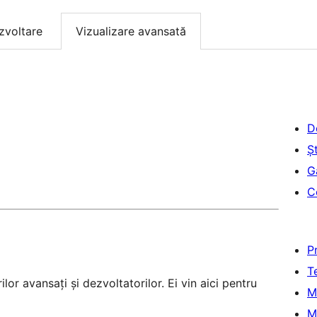
zvoltare
Vizualizare avansată
D
Șt
G
C
P
T
lor avansați și dezvoltatorilor. Ei vin aici pentru
M
M