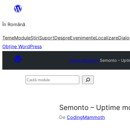
Sari
la
În Română
conținut
Teme
Module
Știri
Suport
Despre
Evenimente
Localizare
Dialo
Obține WordPress
Plugin Directory
Semonto – Upti
Caută
module
Semonto – Uptime mon
De
CodingMammoth