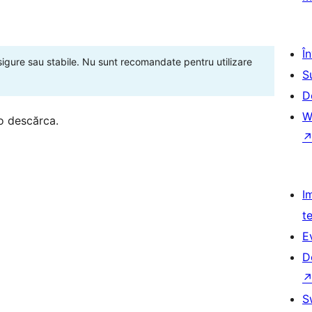
Î
 sigure sau stabile. Nu sunt recomandate pentru utilizare
S
D
W
o descărca.
I
t
E
D
S