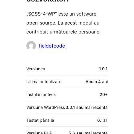
„SCSS-4-WP” este un software
open-source. La acest modul au
contribuit următoarele persoane.
Contributori
fieldofcode
Meta
Versiunea
1.0.1
Ultima actualizare
Acum
4 ani
Instalări active:
20+
Versiune WordPress
3.0.1 sau mai recentă
Testat până la
6.1.11
Versiune PHP
5.6 sau mai recentă