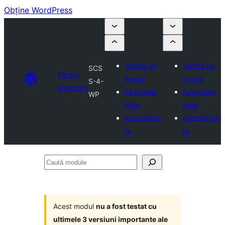
Obține WordPress
Trimite un
Trimite un
SCS
Plugin
modul
modul
S-4-
Directory
Favoritele
Favoritele
WP
mele
mele
Autentifică-
Autentifică-
te
te
Caută
module
Acest modul
nu a fost testat cu
ultimele 3 versiuni importante ale