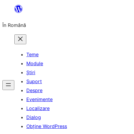
Sari
la
În Română
conținut
Teme
Module
Știri
Suport
Despre
Evenimente
Localizare
Dialog
Obține WordPress