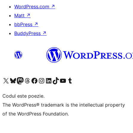
WordPress.com
↗
Matt
↗
bbPress
↗
BuddyPress
↗
Mergi la contul nostru X (fost Twitter)
Vizitează contul nostru Bluesky
Vizitează contul nostru Mastodon
Vizitează contul nostru Threads
Vizitează pagina noastră Facebook
Vizitează-ne pe Instagram
Vizitează-ne pe LinkedIn
Vizitează contul nostru TikTok
Vizitează canalul nostru YouTube
Vizitează contul nostru Tumblr
Codul este poezie.
The WordPress® trademark is the intellectual property
of the WordPress Foundation.