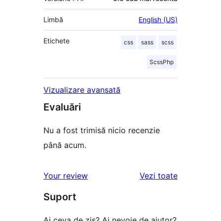
Limbă
English (US)
Etichete
css
sass
scss
ScssPhp
Vizualizare avansată
Evaluări
Nu a fost trimisă nicio recenzie
până acum.
recenziile
Your review
Vezi toate
Suport
Ai ceva de zis? Ai nevoie de ajutor?