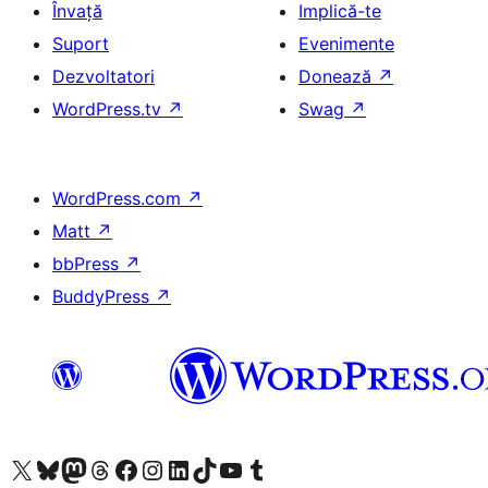
Învață
Implică-te
Suport
Evenimente
Dezvoltatori
Donează
↗
WordPress.tv
↗
Swag
↗
WordPress.com
↗
Matt
↗
bbPress
↗
BuddyPress
↗
Mergi la contul nostru X (fost Twitter)
Vizitează contul nostru Bluesky
Vizitează contul nostru Mastodon
Vizitează contul nostru Threads
Vizitează pagina noastră Facebook
Vizitează-ne pe Instagram
Vizitează-ne pe LinkedIn
Vizitează contul nostru TikTok
Vizitează canalul nostru YouTube
Vizitează contul nostru Tumblr