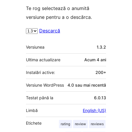
Te rog selectează o anumită
versiune pentru a o descărca.
Descarcă
Meta
Versiunea
1.3.2
Ultima actualizare
Acum
4 ani
Instalări active:
200+
Versiune WordPress
4.0 sau mai recentă
Testat până la
6.0.13
Limbă
English (US)
Etichete
rating
review
reviews