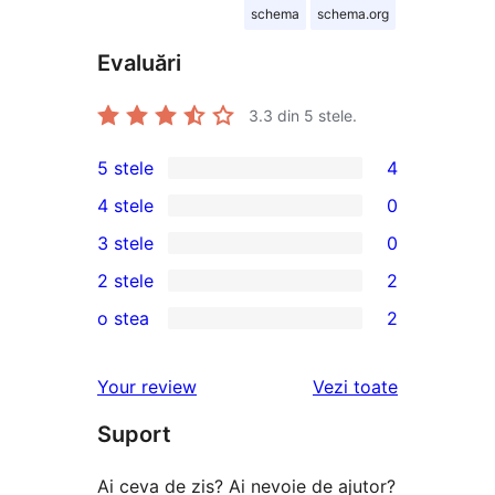
schema
schema.org
Evaluări
3.3
din 5 stele.
5 stele
4
4
4 stele
0
5
0
3 stele
0
–
4
0
2 stele
2
recenzii
–
3
2
(stele)
o stea
2
recenzii
–
2
2
(stele)
recenzii
–
1
recenziile
Your review
Vezi toate
(stele)
recenzii
–
(stele)
Suport
recenzii
(stele)
Ai ceva de zis? Ai nevoie de ajutor?