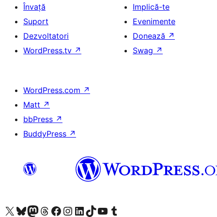
Învață
Implică-te
Suport
Evenimente
Dezvoltatori
Donează
↗
WordPress.tv
↗
Swag
↗
WordPress.com
↗
Matt
↗
bbPress
↗
BuddyPress
↗
Mergi la contul nostru X (fost Twitter)
Vizitează contul nostru Bluesky
Vizitează contul nostru Mastodon
Vizitează contul nostru Threads
Vizitează pagina noastră Facebook
Vizitează-ne pe Instagram
Vizitează-ne pe LinkedIn
Vizitează contul nostru TikTok
Vizitează canalul nostru YouTube
Vizitează contul nostru Tumblr