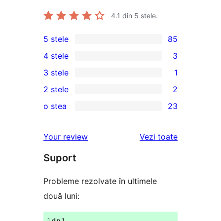
4.1
din 5 stele.
5 stele
85
85
4 stele
3
5
3
3 stele
1
–
4
1
2 stele
2
de
–
3
2
recenzii
o stea
23
recenzii
–
2
23
(stele)
(stele)
recenzie
–
1
recenziile
Your review
Vezi toate
(stele)
recenzii
–
(stele)
Suport
de
recenzii
Probleme rezolvate în ultimele
(stele)
două luni:
1 din 1