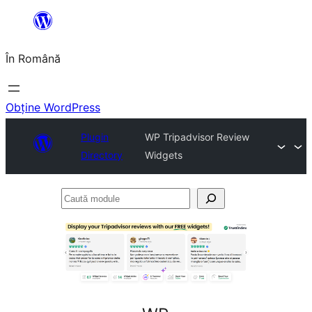
Sari
la
În Română
conținut
Obține WordPress
Plugin
WP Tripadvisor Review
Directory
Widgets
Caută
module