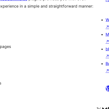
xperience in a simple and straightforward manner:
W
M
 pages
b
B
s