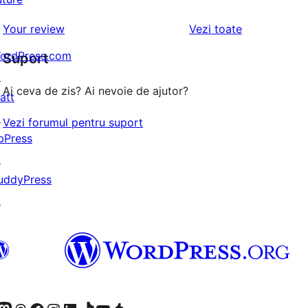
(stele)
recenzii
–
1
recenziile
Your review
Vezi toate
(stele)
recenzii
–
(stele)
ordPress.com
Suport
recenzii
↗
(stele)
Ai ceva de zis? Ai nevoie de ajutor?
att
↗
Vezi forumul pentru suport
bPress
↗
uddyPress
↗