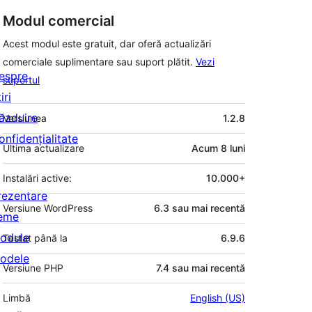
Modul comercial
Acest modul este gratuit, dar oferă actualizări
comerciale suplimentare sau suport plătit.
Vezi
espre
suportul
iri
Meta
ăzduire
Versiunea
1.2.8
onfidențialitate
Ultima actualizare
Acum
8 luni
Instalări active:
10.000+
rezentare
Versiune WordPress
6.3 sau mai recentă
eme
odule
Testat până la
6.9.6
odele
Versiune PHP
7.4 sau mai recentă
Limbă
English (US)