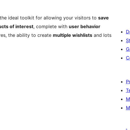
the ideal toolkit for allowing your visitors to
save
ucts of interest
, complete with
user behavior
D
es, the ability to create
multiple wishlists
and lots
Șt
G
C
P
T
M
M