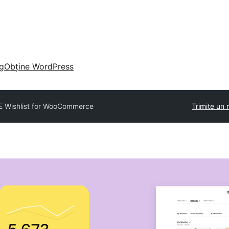
g
Obține WordPress
 Wishlist for WooCommerce
Trimite un