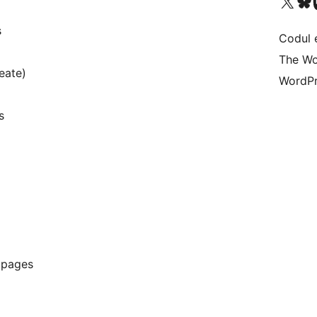
Mergi la contul nostru 
Vizitează 
V
s
Codul 
The Wo
eate)
WordPr
s
t pages