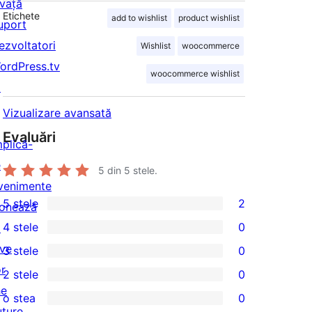
nvață
Etichete
add to wishlist
product wishlist
uport
ezvoltatori
Wishlist
woocommerce
ordPress.tv
woocommerce wishlist
↗
Vizualizare avansată
Evaluări
mplică-
e
5
din 5 stele.
venimente
5 stele
2
onează
2
4 stele
0
↗
5
0
ive
3 stele
0
–
4
0
or
2 stele
0
recenzii
–
3
0
he
(stele)
o stea
0
recenzii
–
2
0
uture