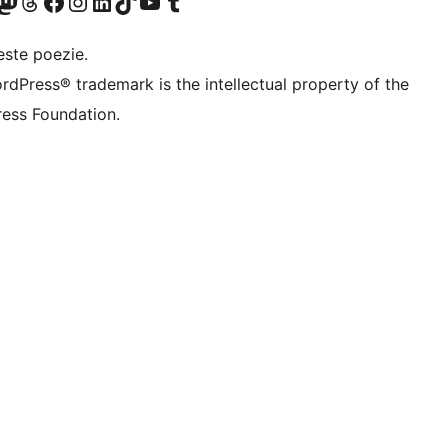
X (fost Twitter)
contul nostru Bluesky
izitează contul nostru Mastodon
Vizitează contul nostru Threads
Vizitează pagina noastră Facebook
Vizitează-ne pe Instagram
Vizitează-ne pe LinkedIn
Vizitează contul nostru TikTok
Vizitează canalul nostru YouTube
Vizitează contul nostru Tumblr
este poezie.
rdPress® trademark is the intellectual property of the
ess Foundation.