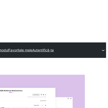
 modul
Favoritele mele
Autentifică-te