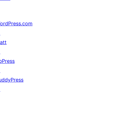
ordPress.com
↗
att
↗
bPress
↗
uddyPress
↗