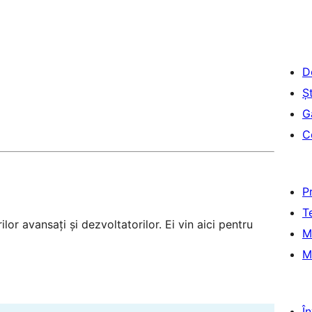
D
Șt
G
C
P
T
lor avansați și dezvoltatorilor. Ei vin aici pentru
M
M
Î