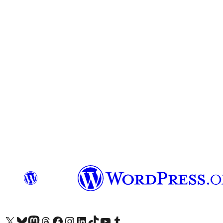
Mergi la contul nostru X (fost Twitter)
Vizitează contul nostru Bluesky
Vizitează contul nostru Mastodon
Vizitează contul nostru Threads
Vizitează pagina noastră Facebook
Vizitează-ne pe Instagram
Vizitează-ne pe LinkedIn
Vizitează contul nostru TikTok
Vizitează canalul nostru YouTube
Vizitează contul nostru Tumblr