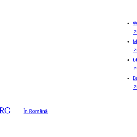
W
M
b
B
În Română