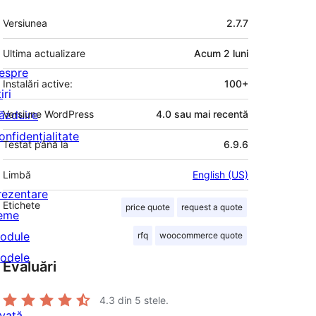
Meta
Versiunea
2.7.7
Ultima actualizare
Acum
2 luni
espre
Instalări active:
100+
iri
ăzduire
Versiune WordPress
4.0 sau mai recentă
onfidențialitate
Testat până la
6.9.6
Limbă
English (US)
rezentare
Etichete
price quote
request a quote
eme
odule
rfq
woocommerce quote
odele
Evaluări
4.3
din 5 stele.
nvață