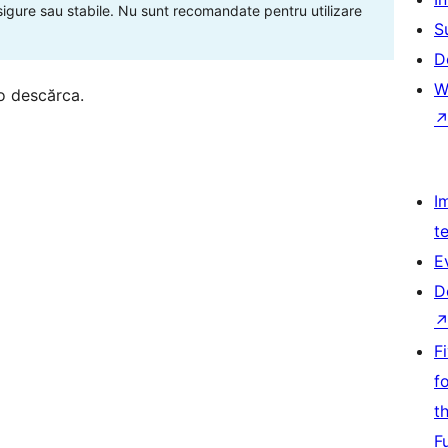
 sigure sau stabile. Nu sunt recomandate pentru utilizare
S
D
W
o descărca.
I
t
E
D
F
f
t
F