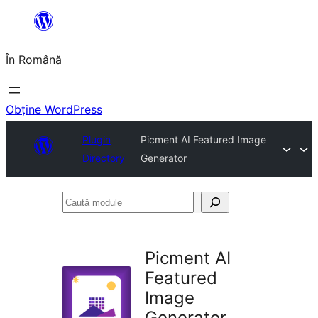
Sari
la
În Română
conținut
Obține WordPress
Plugin
Picment AI Featured Image
Directory
Generator
Caută
module
Picment AI
Featured
Image
Generator