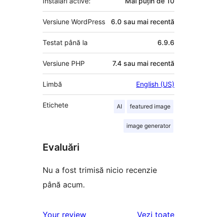
Instalări active:
Mai puțin de 10
Versiune WordPress
6.0 sau mai recentă
Testat până la
6.9.6
Versiune PHP
7.4 sau mai recentă
Limbă
English (US)
Etichete
AI
featured image
image generator
Evaluări
Nu a fost trimisă nicio recenzie
până acum.
recenziile
Your review
Vezi toate