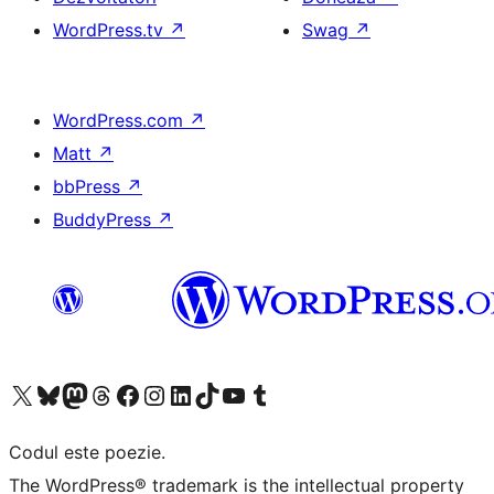
WordPress.tv
↗
Swag
↗
WordPress.com
↗
Matt
↗
bbPress
↗
BuddyPress
↗
Mergi la contul nostru X (fost Twitter)
Vizitează contul nostru Bluesky
Vizitează contul nostru Mastodon
Vizitează contul nostru Threads
Vizitează pagina noastră Facebook
Vizitează-ne pe Instagram
Vizitează-ne pe LinkedIn
Vizitează contul nostru TikTok
Vizitează canalul nostru YouTube
Vizitează contul nostru Tumblr
Codul este poezie.
The WordPress® trademark is the intellectual property