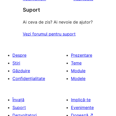
Suport
Ai ceva de zis? Ai nevoie de ajutor?
Vezi forumul pentru suport
Despre
Prezentare
Știri
Teme
Găzduire
Module
Confidențialitate
Modele
Învață
Implică-te
Suport
Evenimente
Dezvoltatori
Donează
↗