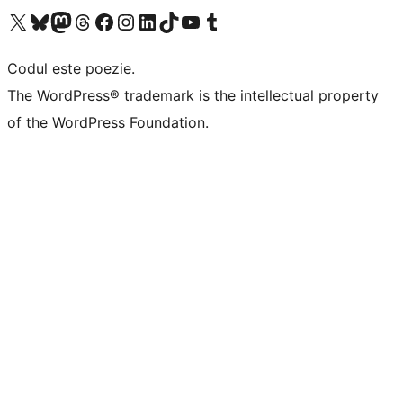
Mergi la contul nostru X (fost Twitter)
Vizitează contul nostru Bluesky
Vizitează contul nostru Mastodon
Vizitează contul nostru Threads
Vizitează pagina noastră Facebook
Vizitează-ne pe Instagram
Vizitează-ne pe LinkedIn
Vizitează contul nostru TikTok
Vizitează canalul nostru YouTube
Vizitează contul nostru Tumblr
Codul este poezie.
The WordPress® trademark is the intellectual property
of the WordPress Foundation.