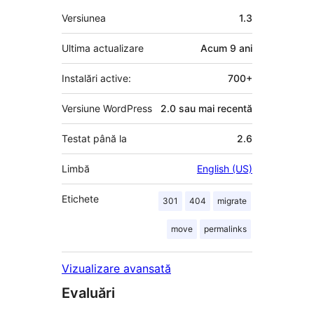
Meta
Versiunea
1.3
Ultima actualizare
Acum
9 ani
Instalări active:
700+
Versiune WordPress
2.0 sau mai recentă
Testat până la
2.6
Limbă
English (US)
Etichete
301
404
migrate
move
permalinks
Vizualizare avansată
Evaluări