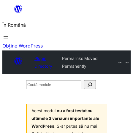
Sari
la
În Română
conținut
Obține WordPress
Plugin
Permalinks Moved
Directory
Permanently
Caută
module
Acest modul
nu a fost testat cu
ultimele 3 versiuni importante ale
WordPress
. S-ar putea să nu mai