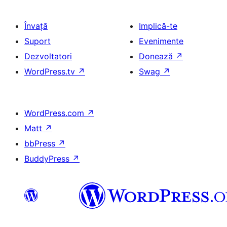
Învață
Implică-te
Suport
Evenimente
Dezvoltatori
Donează
↗
WordPress.tv
↗
Swag
↗
WordPress.com
↗
Matt
↗
bbPress
↗
BuddyPress
↗