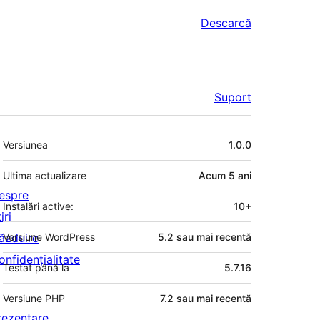
Descarcă
Suport
Meta
Versiunea
1.0.0
Ultima actualizare
Acum
5 ani
espre
Instalări active:
10+
iri
ăzduire
Versiune WordPress
5.2 sau mai recentă
onfidențialitate
Testat până la
5.7.16
Versiune PHP
7.2 sau mai recentă
rezentare