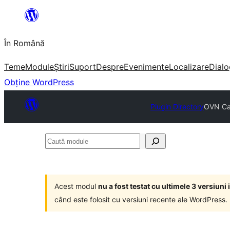
Sari
la
În Română
conținut
Teme
Module
Știri
Suport
Despre
Evenimente
Localizare
Dialo
Obține WordPress
Plugin Directory
OVN Cat
Caută
module
Acest modul
nu a fost testat cu ultimele 3 versiun
când este folosit cu versiuni recente ale WordPress.