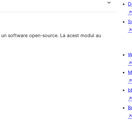
D
S
 un software open-source. La acest modul au
W
M
b
B