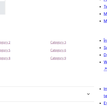
T
M
M
Î
S
D
W
I
t
E