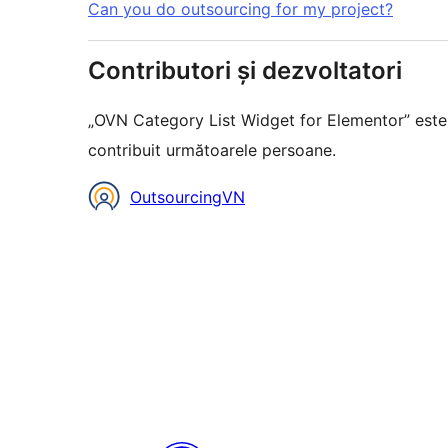
Can you do outsourcing for my project?
Contributori și dezvoltatori
„OVN Category List Widget for Elementor” este
contribuit următoarele persoane.
Contributori
OutsourcingVN