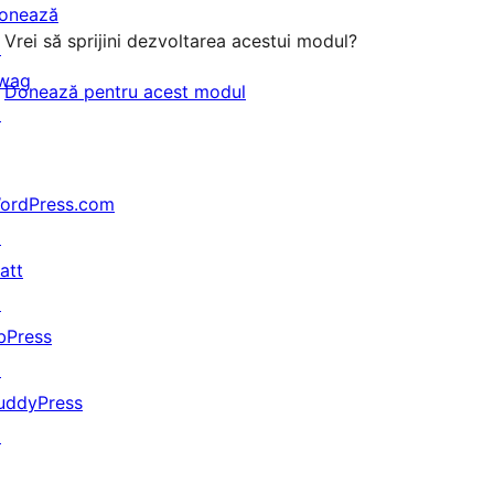
onează
Vrei să sprijini dezvoltarea acestui modul?
↗
wag
Donează pentru acest modul
↗
ordPress.com
↗
att
↗
bPress
↗
uddyPress
↗