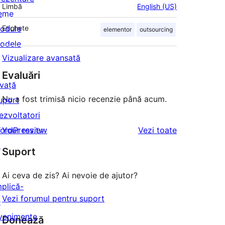
Limbă
English (US)
eme
odule
Etichete
elementor
outsourcing
odele
Vizualizare avansată
Evaluări
nvață
Nu a fost trimisă nicio recenzie până acum.
uport
ezvoltatori
recenziile
ordPress.tv
Your review
Vezi toate
↗
Suport
Ai ceva de zis? Ai nevoie de ajutor?
mplică-
Vezi forumul pentru suport
e
venimente
Donează