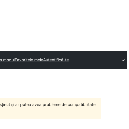
un modul
Favoritele mele
Autentifică-te
susținut și ar putea avea probleme de compatibilitate