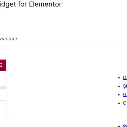
dget for Elementor
zvoltare
D
Șt
G
C
P