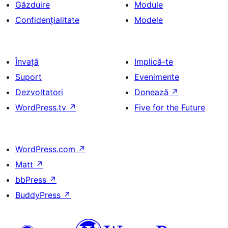
Găzduire
Module
Confidențialitate
Modele
Învață
Implică-te
Suport
Evenimente
Dezvoltatori
Donează
↗
WordPress.tv
↗
Five for the Future
WordPress.com
↗
Matt
↗
bbPress
↗
BuddyPress
↗