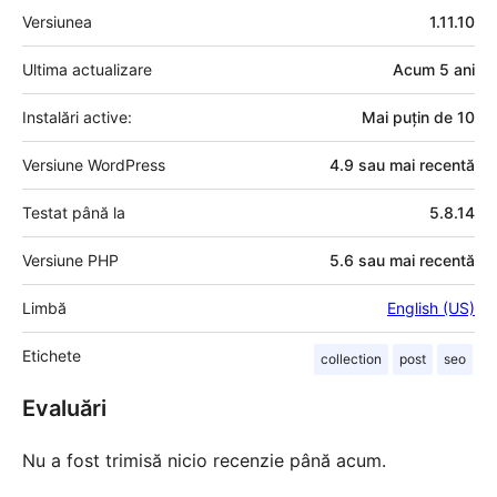
Meta
Versiunea
1.11.10
Ultima actualizare
Acum
5 ani
Instalări active:
Mai puțin de 10
Versiune WordPress
4.9 sau mai recentă
Testat până la
5.8.14
Versiune PHP
5.6 sau mai recentă
Limbă
English (US)
Etichete
collection
post
seo
Evaluări
Nu a fost trimisă nicio recenzie până acum.