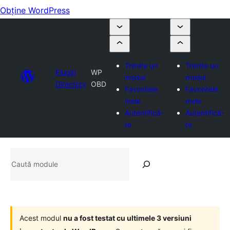
Obține WordPress
Trimite un
Trimite un
Plugin
WP
modul
modul
Directory
OBD
Favoritele
Favoritele
mele
mele
Autentifică-
Autentifică-
te
te
Caută
module
Acest modul
nu a fost testat cu ultimele 3 versiuni