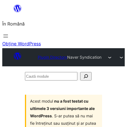
Sari
la
În Română
conținut
Obține WordPress
Plugin Directory
Naver Syndication
Caută
module
Acest modul
nu a fost testat cu
ultimele 3 versiuni importante ale
WordPress
. S-ar putea să nu mai
fie întreținut sau susținut și ar putea