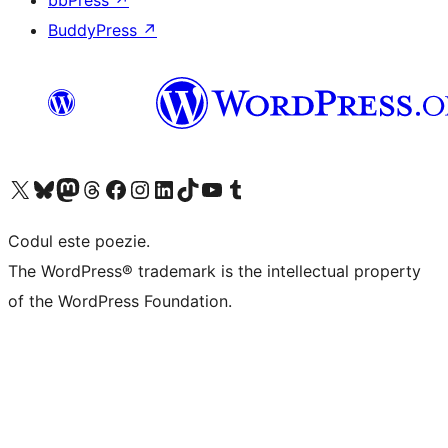
BuddyPress
↗
Mergi la contul nostru X (fost Twitter)
Vizitează contul nostru Bluesky
Vizitează contul nostru Mastodon
Vizitează contul nostru Threads
Vizitează pagina noastră Facebook
Vizitează-ne pe Instagram
Vizitează-ne pe LinkedIn
Vizitează contul nostru TikTok
Vizitează canalul nostru YouTube
Vizitează contul nostru Tumblr
Codul este poezie.
The WordPress® trademark is the intellectual property
of the WordPress Foundation.