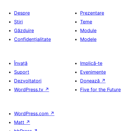
Despre
Prezentare
Știri
Teme
Găzduire
Module
Confidențialitate
Modele
Învață
Implică-te
Suport
Evenimente
Dezvoltatori
Donează
↗
WordPress.tv
↗
Five for the Future
WordPress.com
↗
Matt
↗
bbPress
↗