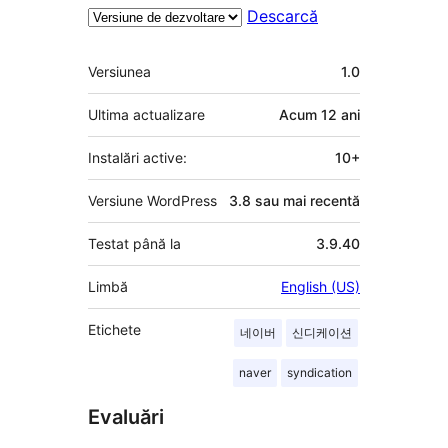
Descarcă
Meta
Versiunea
1.0
Ultima actualizare
Acum
12 ani
Instalări active:
10+
Versiune WordPress
3.8 sau mai recentă
Testat până la
3.9.40
Limbă
English (US)
Etichete
네이버
신디케이션
naver
syndication
Evaluări