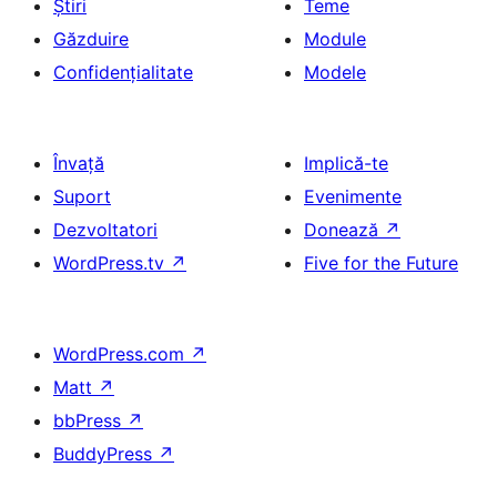
Știri
Teme
Găzduire
Module
Confidențialitate
Modele
Învață
Implică-te
Suport
Evenimente
Dezvoltatori
Donează
↗
WordPress.tv
↗
Five for the Future
WordPress.com
↗
Matt
↗
bbPress
↗
BuddyPress
↗