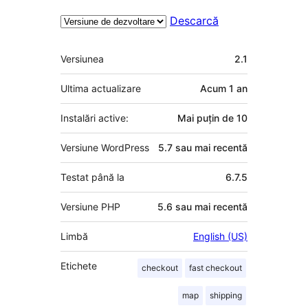
Descarcă
Meta
Versiunea
2.1
Ultima actualizare
Acum
1 an
Instalări active:
Mai puțin de 10
Versiune WordPress
5.7 sau mai recentă
Testat până la
6.7.5
Versiune PHP
5.6 sau mai recentă
Limbă
English (US)
Etichete
checkout
fast checkout
map
shipping