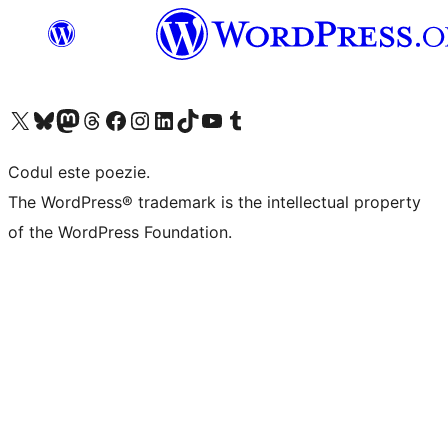
Mergi la contul nostru X (fost Twitter)
Vizitează contul nostru Bluesky
Vizitează contul nostru Mastodon
Vizitează contul nostru Threads
Vizitează pagina noastră Facebook
Vizitează-ne pe Instagram
Vizitează-ne pe LinkedIn
Vizitează contul nostru TikTok
Vizitează canalul nostru YouTube
Vizitează contul nostru Tumblr
Codul este poezie.
The WordPress® trademark is the intellectual property
of the WordPress Foundation.