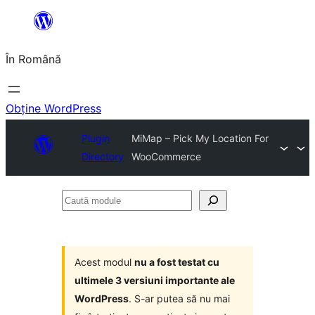
Sari
la
În Română
conținut
Obține WordPress
Plugin
MiMap – Pick My Location For
Directory
WooCommerce
Caută
module
Acest modul
nu a fost testat cu
ultimele 3 versiuni importante ale
WordPress
. S-ar putea să nu mai