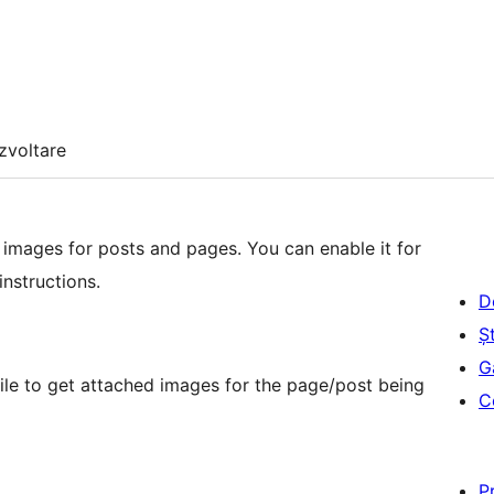
zvoltare
 images for posts and pages. You can enable it for
instructions.
D
Șt
G
file to get attached images for the page/post being
C
P