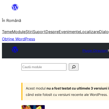
Sari
la
În Română
conținut
Teme
Module
Știri
Suport
Despre
Evenimente
Localizare
Dialo
Obține WordPress
Plugin Directory
Caută
module
Acest modul
nu a fost testat cu ultimele 3 versiun
când este folosit cu versiuni recente ale WordPress.