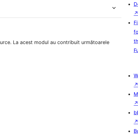
D
F
f
t
urce. La acest modul au contribuit următoarele
F
W
M
b
B