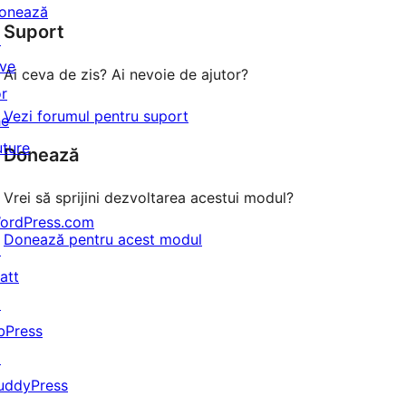
–
onează
(stele)
Suport
recenzii
↗
(stele)
ive
Ai ceva de zis? Ai nevoie de ajutor?
or
Vezi forumul pentru suport
he
uture
Donează
Vrei să sprijini dezvoltarea acestui modul?
ordPress.com
Donează pentru acest modul
↗
att
↗
bPress
↗
uddyPress