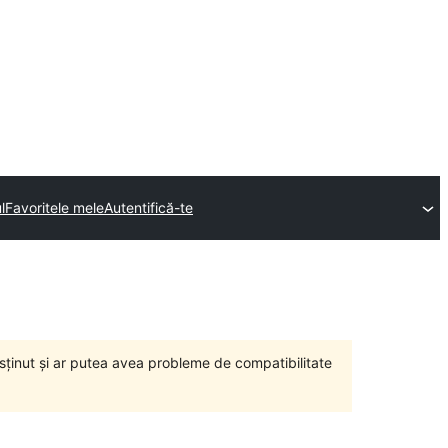
l
Favoritele mele
Autentifică-te
susținut și ar putea avea probleme de compatibilitate