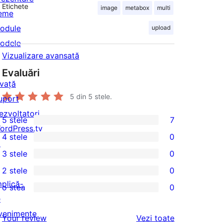
Etichete
image
metabox
multi
eme
odule
upload
odele
Vizualizare avansată
Evaluări
nvață
5
din 5 stele.
uport
ezvoltatori
5 stele
7
7
ordPress.tv
4 stele
0
5
↗
0
3 stele
0
–
4
0
2 stele
0
recenzii
–
3
0
mplică-
(stele)
o stea
0
recenzii
–
2
0
e
(stele)
recenzii
–
1
venimente
recenziile
Your review
Vezi toate
(stele)
recenzii