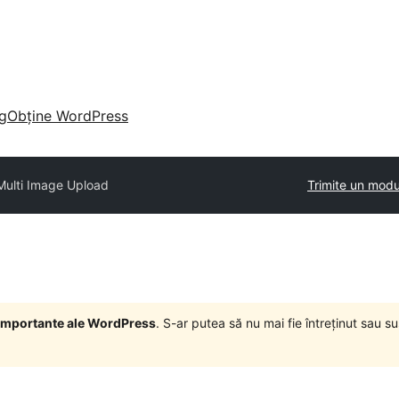
g
Obține WordPress
Multi Image Upload
Trimite un modu
i importante ale WordPress
. S-ar putea să nu mai fie întreținut sau 