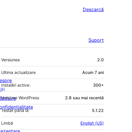
Descarcă
Suport
Meta
Versiunea
2.0
Ultima actualizare
Acum
7 ani
espre
Instalări active:
300+
iri
ăzduire
Versiune WordPress
2.8 sau mai recentă
onfidențialitate
Testat până la
5.1.22
Limbă
English (US)
rezentare