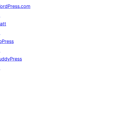
ordPress.com
↗
att
↗
bPress
↗
uddyPress
↗