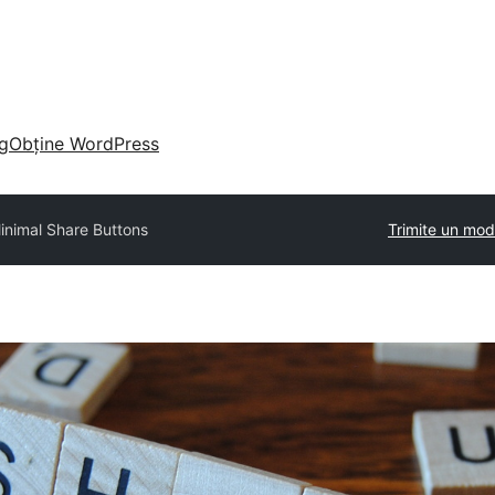
g
Obține WordPress
inimal Share Buttons
Trimite un mod