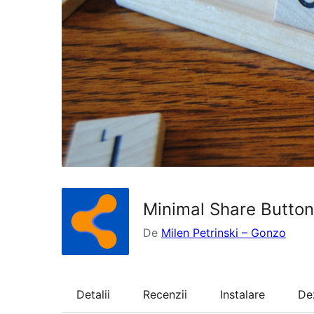
Minimal Share Butto
De
Milen Petrinski – Gonzo
Detalii
Recenzii
Instalare
De