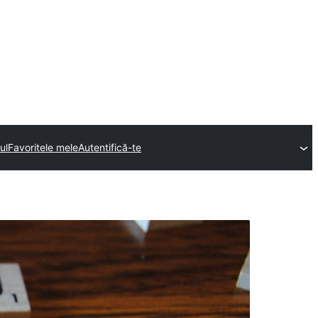
ul
Favoritele mele
Autentifică-te