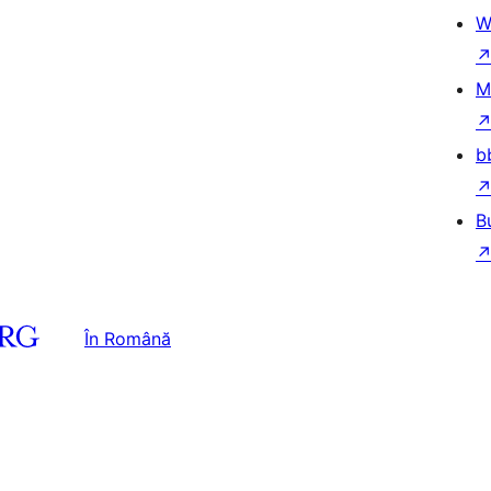
W
M
b
B
În Română