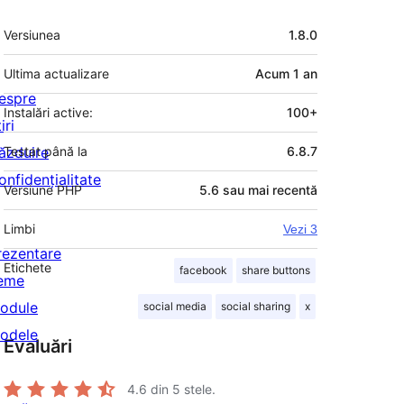
Meta
Versiunea
1.8.0
Ultima actualizare
Acum
1 an
espre
Instalări active:
100+
iri
ăzduire
Testat până la
6.8.7
onfidențialitate
Versiune PHP
5.6 sau mai recentă
Limbi
Vezi 3
rezentare
Etichete
facebook
share buttons
eme
odule
social media
social sharing
x
odele
Evaluări
4.6
din 5 stele.