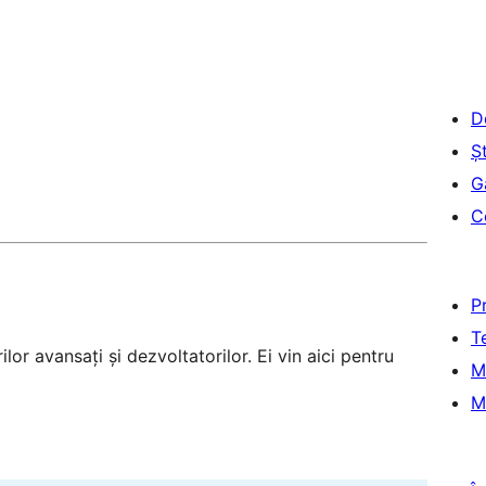
D
Șt
G
C
P
T
lor avansați și dezvoltatorilor. Ei vin aici pentru
M
M