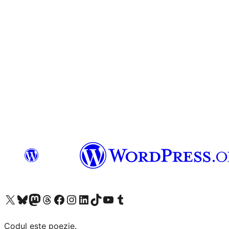
Mergi la contul nostru X (fost Twitter)
Vizitează contul nostru Bluesky
Vizitează contul nostru Mastodon
Vizitează contul nostru Threads
Vizitează pagina noastră Facebook
Vizitează-ne pe Instagram
Vizitează-ne pe LinkedIn
Vizitează contul nostru TikTok
Vizitează canalul nostru YouTube
Vizitează contul nostru Tumblr
Codul este poezie.