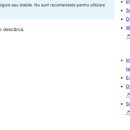
Î
 sigure sau stabile. Nu sunt recomandate pentru utilizare
S
D
W
o descărca.
I
t
E
D
S