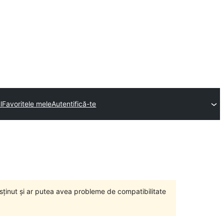
l
Favoritele mele
Autentifică-te
susținut și ar putea avea probleme de compatibilitate