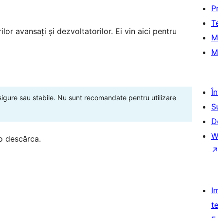
P
T
lor avansați și dezvoltatorilor. Ei vin aici pentru
M
M
Î
 sigure sau stabile. Nu sunt recomandate pentru utilizare
S
D
W
o descărca.
I
t