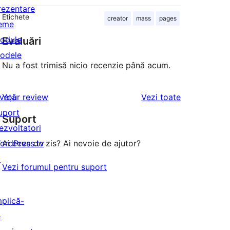
rezentare
Etichete
creator
mass
pages
eme
odule
Evaluări
odele
Nu a fost trimisă nicio recenzie până acum.
recenziile
nvață
Your review
Vezi toate
uport
Suport
ezvoltatori
ordPress.tv
Ai ceva de zis? Ai nevoie de ajutor?
↗
Vezi forumul pentru suport
mplică-
e