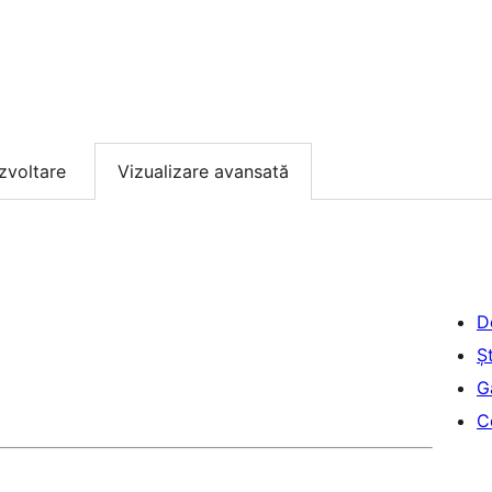
zvoltare
Vizualizare avansată
D
Șt
G
C