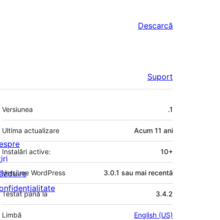
Descarcă
Suport
Meta
Versiunea
.1
Ultima actualizare
Acum
11 ani
espre
Instalări active:
10+
iri
ăzduire
Versiune WordPress
3.0.1 sau mai recentă
onfidențialitate
Testat până la
3.4.2
Limbă
English (US)