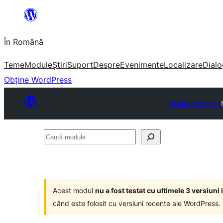
Sari
la
În Română
conținut
Teme
Module
Știri
Suport
Despre
Evenimente
Localizare
Dialo
Obține WordPress
Plugin Directory
Caută
module
Acest modul
nu a fost testat cu ultimele 3 versiun
când este folosit cu versiuni recente ale WordPress.