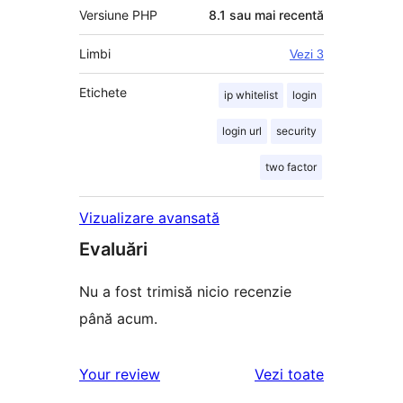
Versiune PHP
8.1 sau mai recentă
Limbi
Vezi 3
Etichete
ip whitelist
login
login url
security
two factor
Vizualizare avansată
Evaluări
Nu a fost trimisă nicio recenzie
până acum.
recenziile
Your review
Vezi toate