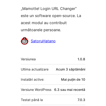
„Mamotte! Login URL Changer”
este un software open-source. La
acest modul au contribuit
următoarele persoane.
Contributori
SatoruHatano
Meta
Versiunea
1.0.8
Ultima actualizare
Acum
3 săptămâni
Instalări active:
Mai puțin de 10
Versiune WordPress
6.3 sau mai recentă
Testat până la
7.0.3