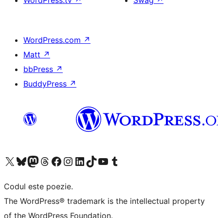
WordPress.tv
↗
Swag
↗
WordPress.com
↗
Matt
↗
bbPress
↗
BuddyPress
↗
Mergi la contul nostru X (fost Twitter)
Vizitează contul nostru Bluesky
Vizitează contul nostru Mastodon
Vizitează contul nostru Threads
Vizitează pagina noastră Facebook
Vizitează-ne pe Instagram
Vizitează-ne pe LinkedIn
Vizitează contul nostru TikTok
Vizitează canalul nostru YouTube
Vizitează contul nostru Tumblr
Codul este poezie.
The WordPress® trademark is the intellectual property
of the WordPress Foundation.