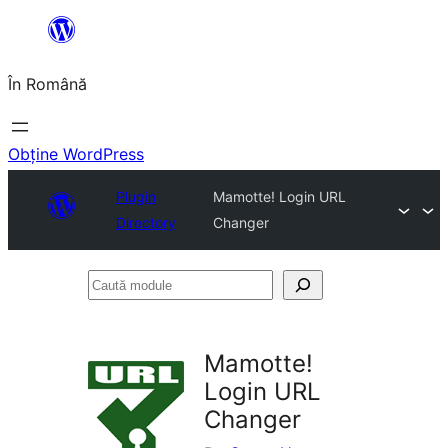
Sari
la
În Română
conținut
Obține WordPress
Plugin
Mamotte! Login URL
Directory
Changer
Caută
module
Mamotte!
Login URL
Changer