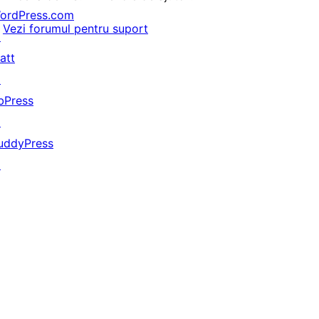
ordPress.com
Vezi forumul pentru suport
↗
att
↗
bPress
↗
uddyPress
↗