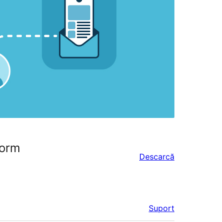
Form
Descarcă
Suport