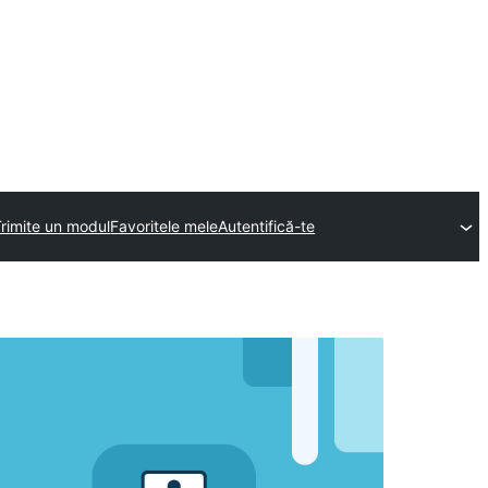
Trimite un modul
Favoritele mele
Autentifică-te