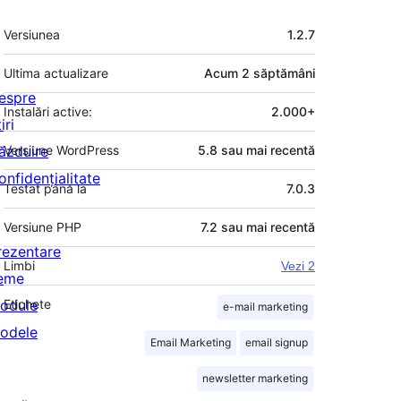
Meta
Versiunea
1.2.7
Ultima actualizare
Acum
2 săptămâni
espre
Instalări active:
2.000+
iri
ăzduire
Versiune WordPress
5.8 sau mai recentă
onfidențialitate
Testat până la
7.0.3
Versiune PHP
7.2 sau mai recentă
rezentare
Limbi
Vezi 2
eme
odule
Etichete
e-mail marketing
odele
Email Marketing
email signup
newsletter marketing