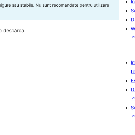
Î
 sigure sau stabile. Nu sunt recomandate pentru utilizare
S
D
W
o descărca.
I
t
E
D
S