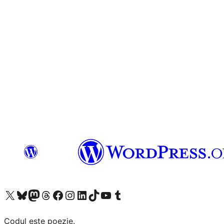
Mergi la contul nostru X (fost Twitter)
Vizitează contul nostru Bluesky
Vizitează contul nostru Mastodon
Vizitează contul nostru Threads
Vizitează pagina noastră Facebook
Vizitează-ne pe Instagram
Vizitează-ne pe LinkedIn
Vizitează contul nostru TikTok
Vizitează canalul nostru YouTube
Vizitează contul nostru Tumblr
Codul este poezie.