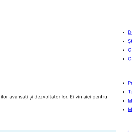
D
Șt
G
C
P
T
lor avansați și dezvoltatorilor. Ei vin aici pentru
M
M