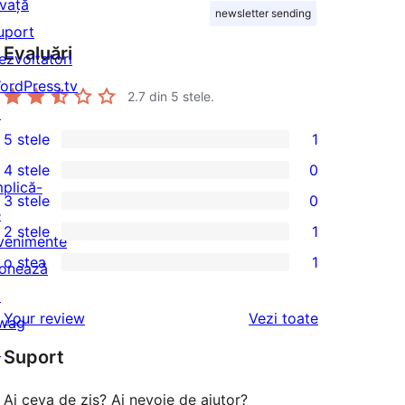
nvață
newsletter sending
uport
Evaluări
ezvoltatori
ordPress.tv
2.7
din 5 stele.
↗
5 stele
1
1
4 stele
0
5
0
mplică-
3 stele
0
–
4
0
e
2 stele
1
recenzie
–
3
venimente
1
(stele)
o stea
1
recenzii
–
onează
2
1
(stele)
recenzii
↗
–
1
recenziile
Your review
Vezi toate
(stele)
wag
recenzie
–
↗
(stele)
Suport
recenzie
(stele)
Ai ceva de zis? Ai nevoie de ajutor?