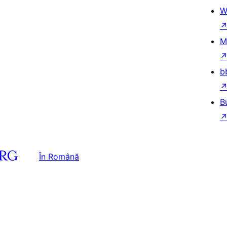
W
M
b
B
În Română