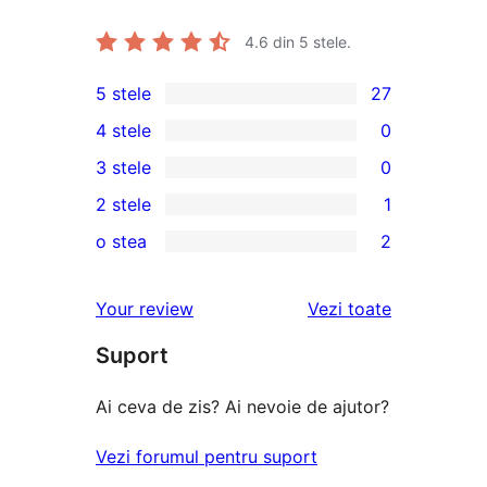
4.6
din 5 stele.
5 stele
27
27
4 stele
0
5
0
3 stele
0
–
4
0
2 stele
1
de
–
3
1
recenzii
o stea
2
recenzii
–
2
2
(stele)
(stele)
recenzii
–
1
recenziile
Your review
Vezi toate
(stele)
recenzie
–
(stele)
Suport
recenzii
(stele)
Ai ceva de zis? Ai nevoie de ajutor?
Vezi forumul pentru suport