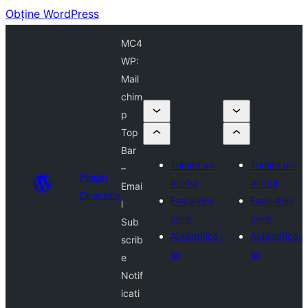
Obține WordPress
MC4
WP:
Mail
chim
p
Top
Bar
Trimite un
Trimite un
–
Plugin
modul
modul
Emai
Directory
Favoritele
Favoritele
l
mele
mele
Sub
Autentifică-
Autentifică-
scrib
te
te
e
Notif
icati