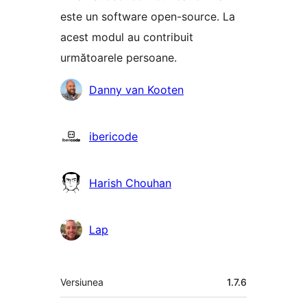
este un software open-source. La
acest modul au contribuit
următoarele persoane.
Contributori
Danny van Kooten
ibericode
Harish Chouhan
Lap
Meta
Versiunea
1.7.6