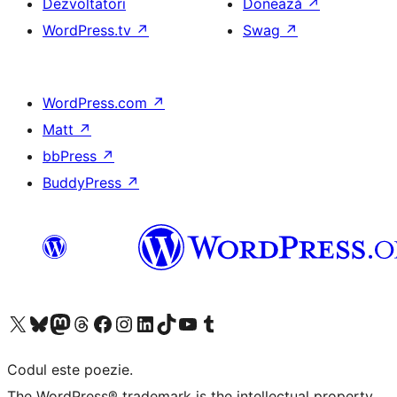
Dezvoltatori
Donează
↗
WordPress.tv
↗
Swag
↗
WordPress.com
↗
Matt
↗
bbPress
↗
BuddyPress
↗
Mergi la contul nostru X (fost Twitter)
Vizitează contul nostru Bluesky
Vizitează contul nostru Mastodon
Vizitează contul nostru Threads
Vizitează pagina noastră Facebook
Vizitează-ne pe Instagram
Vizitează-ne pe LinkedIn
Vizitează contul nostru TikTok
Vizitează canalul nostru YouTube
Vizitează contul nostru Tumblr
Codul este poezie.
The WordPress® trademark is the intellectual property