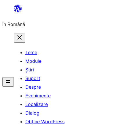
Sari
la
În Română
conținut
Teme
Module
Știri
Suport
Despre
Evenimente
Localizare
Dialog
Obține WordPress