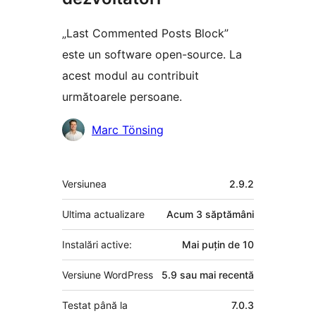
„Last Commented Posts Block”
este un software open-source. La
acest modul au contribuit
următoarele persoane.
Contributori
Marc Tönsing
Meta
Versiunea
2.9.2
Ultima actualizare
Acum
3 săptămâni
Instalări active:
Mai puțin de 10
Versiune WordPress
5.9 sau mai recentă
Testat până la
7.0.3