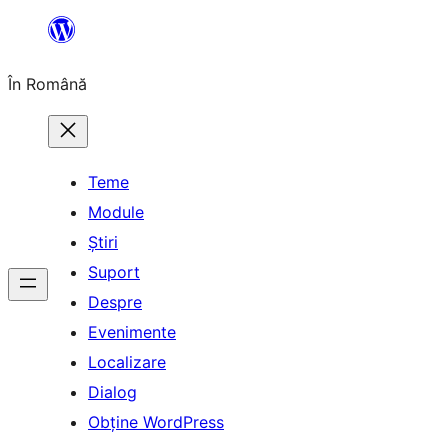
Sari
la
În Română
conținut
Teme
Module
Știri
Suport
Despre
Evenimente
Localizare
Dialog
Obține WordPress