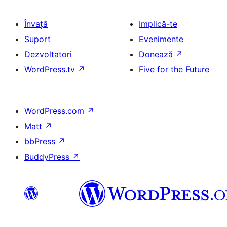
Învață
Implică-te
Suport
Evenimente
Dezvoltatori
Donează
↗
WordPress.tv
↗
Five for the Future
WordPress.com
↗
Matt
↗
bbPress
↗
BuddyPress
↗