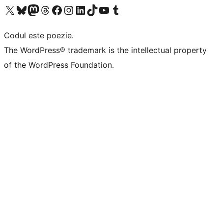
Mergi la contul nostru X (fost Twitter)
Vizitează contul nostru Bluesky
Vizitează contul nostru Mastodon
Vizitează contul nostru Threads
Vizitează pagina noastră Facebook
Vizitează-ne pe Instagram
Vizitează-ne pe LinkedIn
Vizitează contul nostru TikTok
Vizitează canalul nostru YouTube
Vizitează contul nostru Tumblr
Codul este poezie.
The WordPress® trademark is the intellectual property
of the WordPress Foundation.