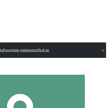
dul
Favoritele mele
Autentifică-te