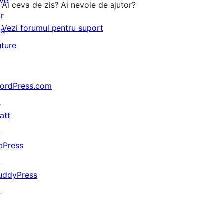
ive
Ai ceva de zis? Ai nevoie de ajutor?
or
Vezi forumul pentru suport
he
uture
ordPress.com
↗
att
↗
bPress
↗
uddyPress
↗