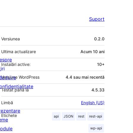
Suport
Meta
Versiunea
0.2.0
Ultima actualizare
Acum
10 ani
espre
Instalări active:
10+
iri
ăzduire
Versiune WordPress
4.4 sau mai recentă
onfidențialitate
Testat până la
4.5.33
Limbă
English (US)
rezentare
Etichete
api
JSON
rest
rest-api
eme
odule
wp-api