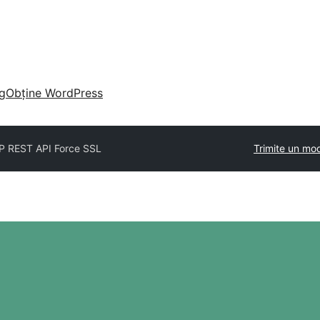
g
Obține WordPress
 REST API Force SSL
Trimite un mo