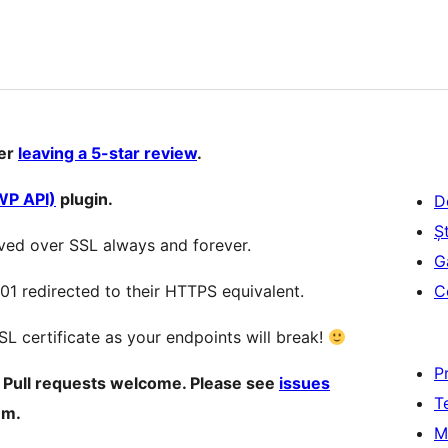
der
leaving a 5-star review
.
WP API)
plugin.
D
Șt
ved over SSL always and forever.
G
01 redirected to their HTTPS equivalent.
C
SL certificate as your endpoints will break!
P
. Pull requests welcome. Please see
issues
T
um.
M