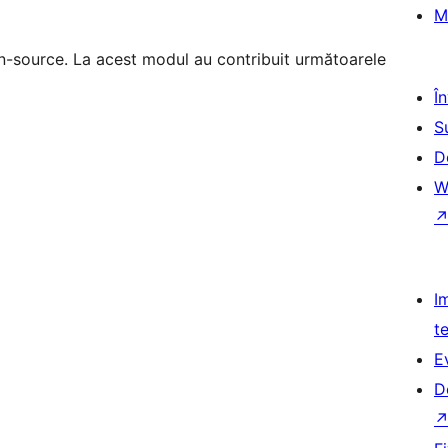
M
-source. La acest modul au contribuit următoarele
Î
S
D
W
I
t
E
D