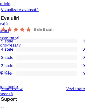
odele
Vizualizare avansată
Evaluări
nvață
5
din 5 stele.
uport
ezvoltatori
5 stele
1
1
ordPress.tv
4 stele
0
5
↗
0
3 stele
0
–
4
0
2 stele
0
recenzie
–
3
0
mplică-
(stele)
o stea
0
recenzii
–
2
0
e
(stele)
recenzii
–
1
venimente
recenziile
Your review
Vezi toate
(stele)
recenzii
–
onează
(stele)
Suport
recenzii
↗
(stele)