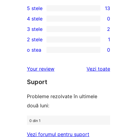
5 stele
13
13
4 stele
0
5
0
3 stele
2
–
4
2
2 stele
1
recenzii
–
3
1
(stele)
o stea
0
recenzii
–
2
0
(stele)
recenzii
–
1
recenziile
Your review
Vezi toate
(stele)
recenzie
–
(stele)
Suport
recenzii
(stele)
Probleme rezolvate în ultimele
două luni:
0 din 1
Vezi forumul pentru suport