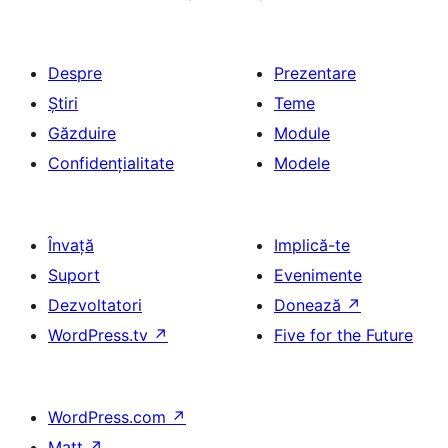
Despre
Prezentare
Știri
Teme
Găzduire
Module
Confidențialitate
Modele
Învață
Implică-te
Suport
Evenimente
Dezvoltatori
Donează
↗
WordPress.tv
↗
Five for the Future
WordPress.com
↗
Matt
↗