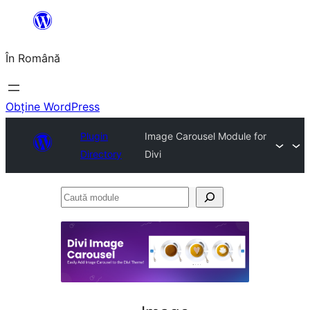
Sari
la
În Română
conținut
Obține WordPress
Plugin
Image Carousel Module for
Directory
Divi
Caută
module