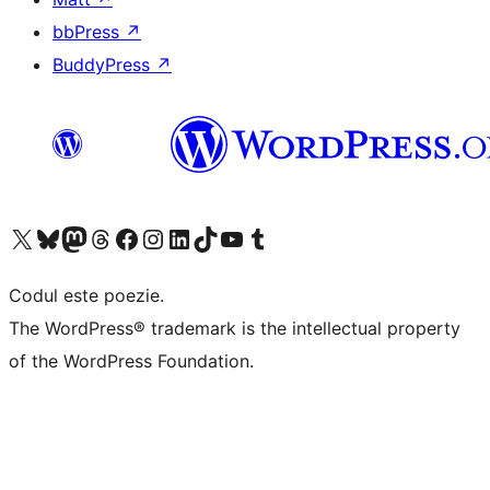
bbPress
↗
BuddyPress
↗
Mergi la contul nostru X (fost Twitter)
Vizitează contul nostru Bluesky
Vizitează contul nostru Mastodon
Vizitează contul nostru Threads
Vizitează pagina noastră Facebook
Vizitează-ne pe Instagram
Vizitează-ne pe LinkedIn
Vizitează contul nostru TikTok
Vizitează canalul nostru YouTube
Vizitează contul nostru Tumblr
Codul este poezie.
The WordPress® trademark is the intellectual property
of the WordPress Foundation.